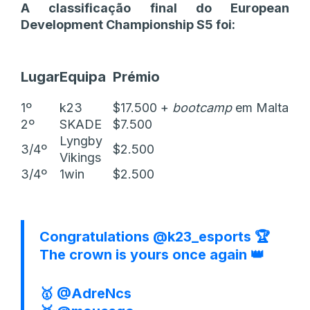
A classificação final do European
Development Championship S5 foi:
Lugar
Equipa
Prémio
1º
k23
$17.500 +
bootcamp
em Malta
2º
SKADE
$7.500
Lyngby
3/4º
$2.500
Vikings
3/4º
1win
$2.500
Congratulations
@k23_esports
🏆
The crown is yours once again 👑
🥇
@AdreNcs