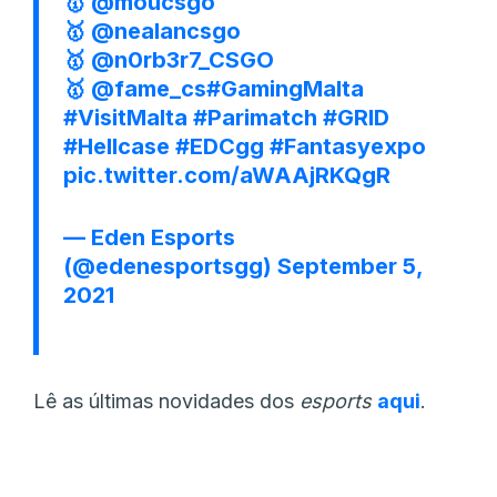
🥇
@moucsgo
🥇
@nealancsgo
🥇
@n0rb3r7_CSGO
🥇
@fame_cs
#GamingMalta
#VisitMalta
#Parimatch
#GRID
#Hellcase
#EDCgg
#Fantasyexpo
pic.twitter.com/aWAAjRKQgR
— Eden Esports
(@edenesportsgg)
September 5,
2021
Lê as últimas novidades dos
esports
aqui
.