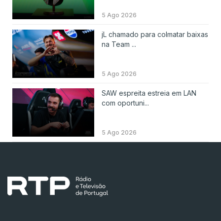
5 Ago 2026
jL chamado para colmatar baixas
na Team ...
5 Ago 2026
SAW espreita estreia em LAN
com oportuni...
5 Ago 2026