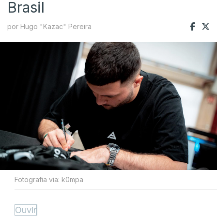
Brasil
por Hugo "Kazac" Pereira
Fotografia via: k0mpa
Ouvir