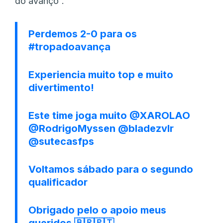
do avanço”.
Perdemos 2-0 para os
#tropadoavança
Experiencia muito top e muito
divertimento!
Este time joga muito
@XAROLAO
@RodrigoMyssen
@bladezvlr
@sutecasfps
Voltamos sábado para o segundo
qualificador
Obrigado pelo o apoio meus
queridos 🇧🇷🇵🇹