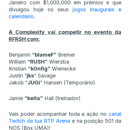
Janeiro com $1,000,000 em prémios e que
divulgou hoje os seus
jogos inaugurais e
calendário
.
A Complexity vai competir no evento da
RFRSH com:
Benjamin
“blameF”
Bremer
William
“RUSH”
Wierzba
Kristian
“k0nfig”
Wienecke
Justin
“⁠
jks⁠
“
Savage
Jakob “
JUGi
” Hansen (Temporário)
Jamie
“keita”
Hall (treinador)
Vais poder acompanhar toda a ação no
canal
Twitch da tua RTP Arena
e na posição 501 da
NOS (Box UMA)!