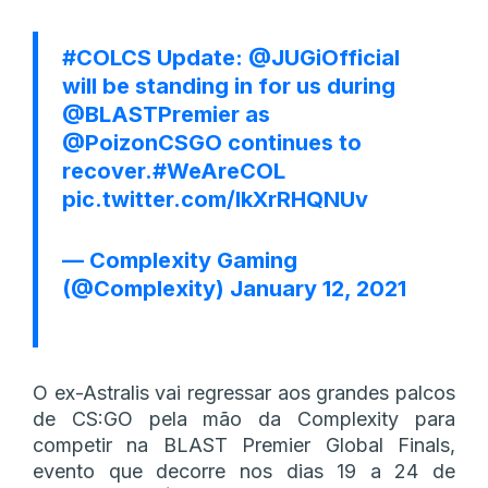
#COLCS
Update:
@JUGiOfficial
will be standing in for us during
@BLASTPremier
as
@PoizonCSGO
continues to
recover.
#WeAreCOL
pic.twitter.com/IkXrRHQNUv
— Complexity Gaming
(@Complexity)
January 12, 2021
O ex-Astralis vai regressar aos grandes palcos
de CS:GO pela mão da Complexity para
competir na BLAST Premier Global Finals,
evento que decorre nos dias 19 a 24 de