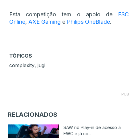
Esta competição tem o apoio de
ESC
Online
,
AXE Gaming
e
Philips OneBlade
.
TÓPICOS
,
complexity
jugi
PUB
RELACIONADOS
SAW no Play-in de acesso à
EWC e já co...