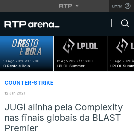
Entrar
Toggle na
10 Ago 2026 às 18:00
12 Ago 2026 às 18:00
13 Ago 2026 à
O Resto é Bola
LPLOL Summer
LPLOL Summ
COUNTER-STRIKE
12 Jan 2021
JUGi alinha pela Complexity
nas finais globais da BLAST
Premier