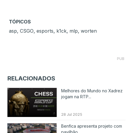
TÓPICOS
,
,
,
,
,
asp
CSGO
esports
k1ck
mlp
worten
PUB
RELACIONADOS
Melhores do Mundo no Xadrez
jogam na RTP...
28 Jul 2025
Benfica apresenta projeto com
pavilhão ...