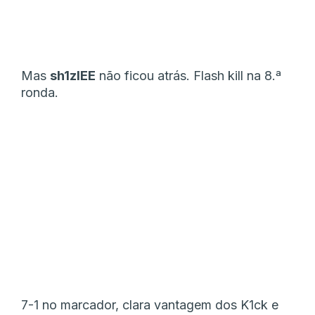
Mas
sh1zIEE
não ficou atrás. Flash kill na 8.ª
ronda.
7-1 no marcador, clara vantagem dos K1ck e