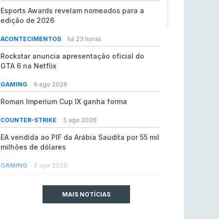
Esports Awards revelam nomeados para a
edição de 2026
ACONTECIMENTOS
há 23 horas
Rockstar anuncia apresentação oficial do
GTA 6 na Netflix
GAMING
6 ago 2026
Roman Imperium Cup IX ganha forma
COUNTER-STRIKE
5 ago 2026
EA vendida ao PIF da Arábia Saudita por 55 mil
milhões de dólares
GAMING
5 ago 2026
jL chamado para colmatar baixas na Team
Vitality
MAIS NOTÍCIAS
COUNTER-STRIKE
5 ago 2026