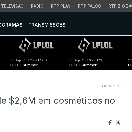
TELEVISÃO
RÁDIO
RTP PLAY
RTP PALCO
RTP ZIG ZA
OGRAMAS
TRANSMISSÕES
20 Ago 2026 às 18:00
26 Ago 2026 às 18:00
27
LPLOL Summer
LPLOL Summer
L
8 Ago 2021
 de $2,6M em cosméticos no