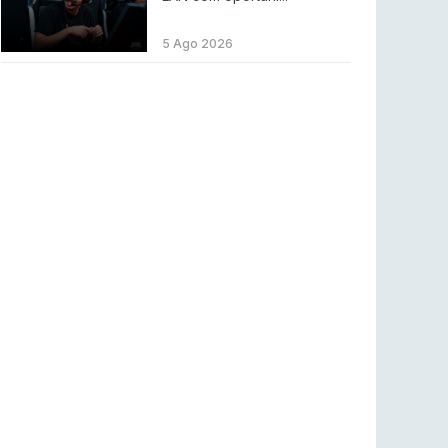
LEAGUE OF LEGENDS
3 ago 2026
MOUZ surpreende Spirit para vencer BLAST
5 Ago 2026
Bounty
COUNTER-STRIKE
2 ago 2026
Setembro recheado de LANs em Portugal
COUNTER-STRIKE
1 ago 2026
Betclic renova parceria com a RTP Arena para
a época 2026/27
RTP ARENA
23 jul 2026
BLAST Bounty S2 na RTP Arena: Regressa o
melhor Counter-Strike
COUNTER-STRIKE
18 jul 2026