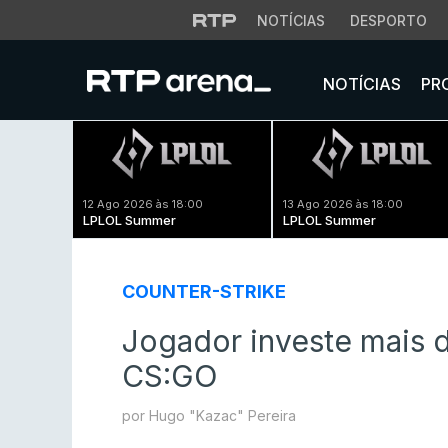
NOTÍCIAS
DESPORTO
NOTÍCIAS
PR
12 Ago 2026 às 18:00
13 Ago 2026 às 18:00
LPLOL Summer
LPLOL Summer
COUNTER-STRIKE
Jogador investe mais
CS:GO
por Hugo "Kazac" Pereira