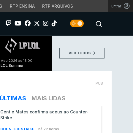
G
RTP ENSINA
RTP ARQUIVOS
Entrar
VER TODOS
 Ago 2026 às 18:00
PLOL Summer
PUB
ÚLTIMAS
MAIS LIDAS
Gentle Mates confirma adeus ao Counter-
Strike
COUNTER-STRIKE
há 22 horas