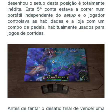
desenhou o setup desta posição é totalmente
inédita. Esta 5ª conta estava a correr num
portátil independente do
setup
e o jogador
controlava as habilidades e a loja com um
combo de pedais, habitualmente usados para
jogos de corridas.
Antes de tentar o desafio final de vencer uma