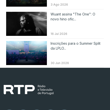
3 Ago 2026
Wuant assina "The One": O
novo hino ofic...
16 Jul 2026
Inscrições para o Summer Split
da LPLO...
30 Jun 2026