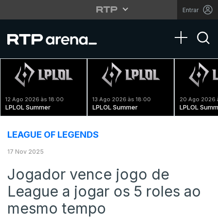
Entrar
Toggle na
12 Ago 2026 às 18:00
13 Ago 2026 às 18:00
20 Ago 2026 
LPLOL Summer
LPLOL Summer
LPLOL Summ
LEAGUE OF LEGENDS
17 Nov 2025
Jogador vence jogo de
League a jogar os 5 roles ao
mesmo tempo