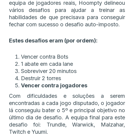
equipa de jogadores reais, Hoompty delineou
vários desafios para ajudar a treinar as
habilidades de que precisava para conseguir
fechar com sucesso o desafio auto-imposto.
Estes desafios eram (por ordem):
Vencer contra Bots
1 abate em cada lane
Sobreviver 20 minutos
Destruir 2 torres
Vencer contra jogadores
Com dificuldades e soluções a serem
encontradas a cada jogo disputado, o jogador
lá conseguiu bater o 5º e principal objetivo no
último dia de desafio. A equipa final para este
desafio foi: Trundle, Warwick, Malzahar,
Twitch e Yuumi.