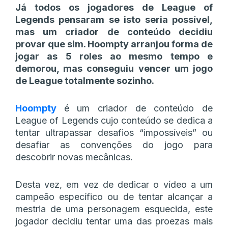
Já todos os jogadores de League of
Legends pensaram se isto seria possível,
mas um criador de conteúdo decidiu
provar que sim. Hoompty arranjou forma de
jogar as 5 roles ao mesmo tempo e
demorou, mas conseguiu vencer um jogo
de League totalmente sozinho.
Hoompty
é um criador de conteúdo de
League of Legends cujo conteúdo se dedica a
tentar ultrapassar desafios “impossíveis” ou
desafiar as convenções do jogo para
descobrir novas mecânicas.
Desta vez, em vez de dedicar o vídeo a um
campeão específico ou de tentar alcançar a
mestria de uma personagem esquecida, este
jogador decidiu tentar uma das proezas mais