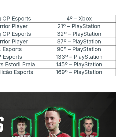
g CP Esports
4º – Xbox
rior Player
21º – PlayStation
g CP Esports
32º – PlayStation
rior Player
87º – PlayStation
 Esports
90º – PlayStation
 Esports
133º – PlayStation
s Estoril Praia
145º – PlayStation
icão Esports
169º – PlayStation