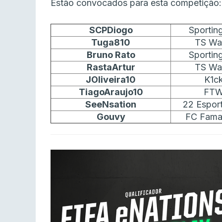
Estão convocados para esta competição:
SCPDiogo
Sportin
Tuga810
TS War
Bruno Rato
Sportin
RastaArtur
TS War
JOliveira10
K1ck
TiagoAraujo10
FTW
SeeNsation
22 Esport
Gouvy
FC Famal