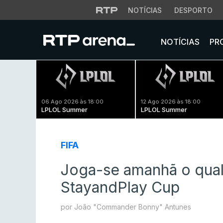
NOTÍCIAS
DESPORTO
NOTÍCIAS
PR
06 Ago 2026 às 18:00
12 Ago 2026 às 18:00
LPLOL Summer
LPLOL Summer
FIFA
Joga-se amanhã o qual
StayandPlay Cup
por João "Commander Bonny" Antunes