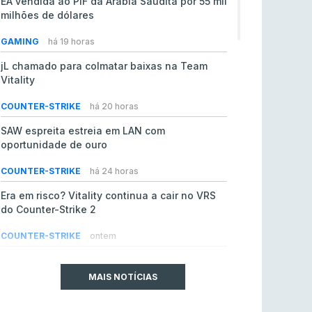
EA vendida ao PIF da Arábia Saudita por 55 mil
milhões de dólares
GAMING
há 19 horas
jL chamado para colmatar baixas na Team
Vitality
COUNTER-STRIKE
há 20 horas
SAW espreita estreia em LAN com
oportunidade de ouro
COUNTER-STRIKE
há 24 horas
Era em risco? Vitality continua a cair no VRS
do Counter-Strike 2
COUNTER-STRIKE
ontem
Riot Games simplifica regras para torneios
comunitários de League of Legends
MAIS NOTÍCIAS
LEAGUE OF LEGENDS
4 ago 2026