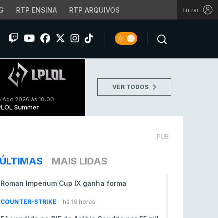
G
RTP ENSINA
RTP ARQUIVOS
Entrar
VER TODOS
 Ago 2026 às 18:00
PLOL Summer
PUB
ÚLTIMAS
MAIS LIDAS
Roman Imperium Cup IX ganha forma
COUNTER-STRIKE
há 16 horas