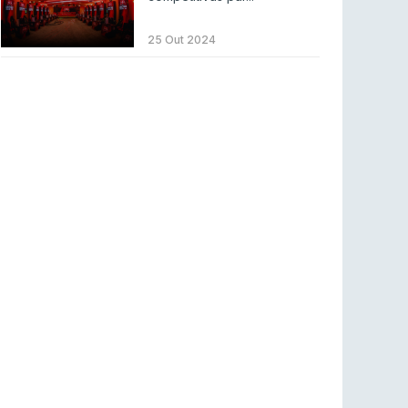
BLAST Bounty S2 na RTP Arena: Regressa o
melhor Counter-Strike
25 Out 2024
COUNTER-STRIKE
18 jul 2026
Wuant assina “The One”: O novo hino oficial
da LPLOL
LEAGUE OF LEGENDS
16 jul 2026
Roman Imperium Cup VIII abre inscrições com
SAW e Luminosity na lista
COUNTER-STRIKE
16 jul 2026
arrozdoce regressa ao mercado como jogador
livre
COUNTER-STRIKE
16 jul 2026