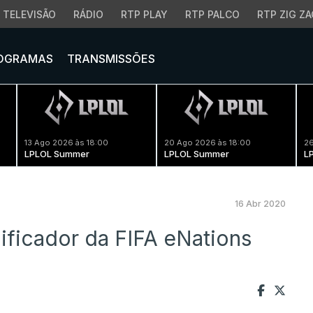
TELEVISÃO
RÁDIO
RTP PLAY
RTP PALCO
RTP ZIG ZA
OGRAMAS
TRANSMISSÕES
13 Ago 2026 às 18:00
20 Ago 2026 às 18:00
26
LPLOL Summer
LPLOL Summer
L
16 Abr 2020
ificador da FIFA eNations