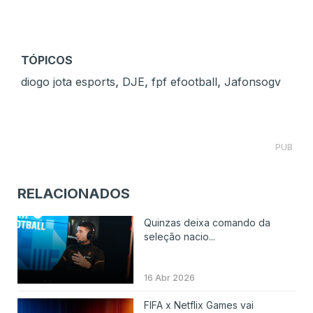
TÓPICOS
,
,
,
diogo jota esports
DJE
fpf efootball
Jafonsogv
PUB
RELACIONADOS
Quinzas deixa comando da
seleção nacio...
16 Abr 2026
FIFA x Netflix Games vai