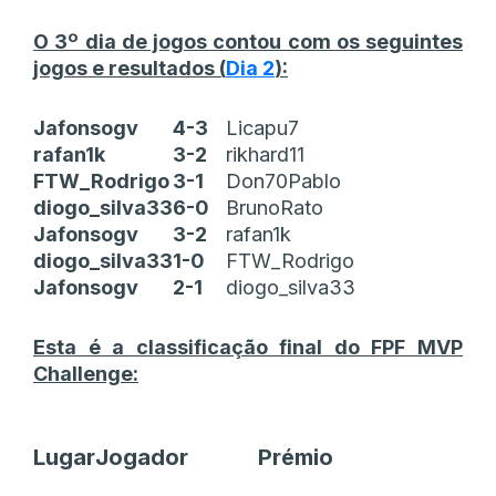
O 3º dia de jogos contou com os seguintes
jogos e resultados (
Dia 2
):
Jafonsogv
4-3
Licapu7
rafan1k
3-2
rikhard11
FTW_Rodrigo
3-1
Don70Pablo
diogo_silva33
6-0
BrunoRato
Jafonsogv
3-2
rafan1k
diogo_silva33
1-0
FTW_Rodrigo
Jafonsogv
2-1
diogo_silva33
Esta é a classificação final do FPF MVP
Challenge:
Lugar
Jogador
Prémio