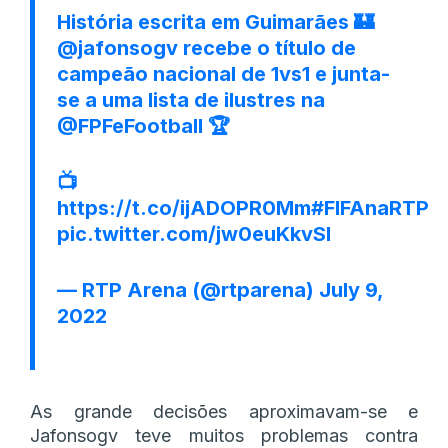
História escrita em Guimarães 🏰
@jafonsogv
recebe o título de
campeão nacional de 1vs1 e junta-
se a uma lista de ilustres na
@FPFeFootball
🏆
📺
https://t.co/ijADOPR0Mm
#FIFAnaRTP
pic.twitter.com/jw0euKkvSl
— RTP Arena (@rtparena)
July 9,
2022
As grande decisões aproximavam-se e
Jafonsogv teve muitos problemas contra