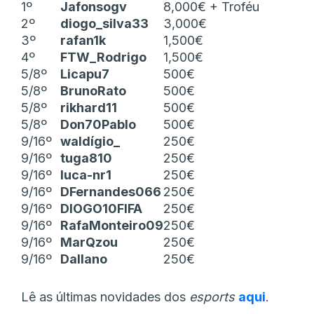
1º
Jafonsogv
8,000€ + Troféu
2º
diogo_silva33
3,000€
3º
rafan1k
1,500€
4º
FTW_Rodrigo
1,500€
5/8º
Licapu7
500€
5/8º
BrunoRato
500€
5/8º
rikhard11
500€
5/8º
Don70Pablo
500€
9/16º
waldígio_
250€
9/16º
tuga810
250€
9/16º
luca-nr1
250€
9/16º
DFernandes066
250€
9/16º
DIOGO10FIFA
250€
9/16º
RafaMonteiro09
250€
9/16º
MarQzou
250€
9/16º
Dallano
250€
Lê as últimas novidades dos
esports
aqui
.