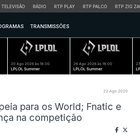
TELEVISÃO
RÁDIO
RTP PLAY
RTP PALCO
RTP ZIG ZA
OGRAMAS
TRANSMISSÕES
20 Ago 2026 às 18:00
26 Ago 2026 às 18:00
27
LPLOL Summer
LPLOL Summer
L
23 Ago 2020
peia para os World; Fnatic e
ença na competição