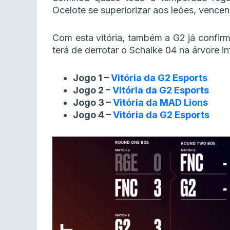
Ocelote se superiorizar aos leões, vencen
Com esta vitória, também a G2 já confi
terá de derrotar o Schalke 04 na árvore in
Jogo 1 –
Vitória da G2 Esports
Jogo 2 –
Vitória da
G2 Esports
Jogo 3 –
Vitória da MAD Lions
Jogo 4 –
Vitória da G2 Esports