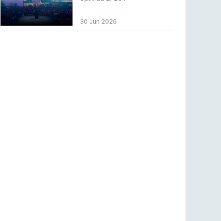
LEAGUE OF LEGENDS
3 ago 2026
MOUZ surpreende Spirit para vencer BLAST
30 Jun 2026
Bounty
COUNTER-STRIKE
2 ago 2026
Setembro recheado de LANs em Portugal
COUNTER-STRIKE
1 ago 2026
Betclic renova parceria com a RTP Arena para
a época 2026/27
RTP ARENA
23 jul 2026
BLAST Bounty S2 na RTP Arena: Regressa o
melhor Counter-Strike
COUNTER-STRIKE
18 jul 2026