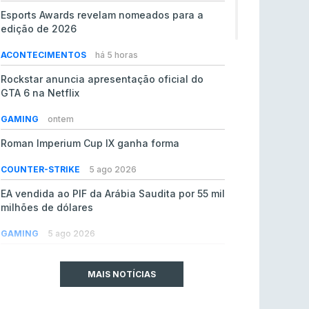
Esports Awards revelam nomeados para a
edição de 2026
ACONTECIMENTOS
há 5 horas
Rockstar anuncia apresentação oficial do
GTA 6 na Netflix
GAMING
ontem
Roman Imperium Cup IX ganha forma
COUNTER-STRIKE
5 ago 2026
EA vendida ao PIF da Arábia Saudita por 55 mil
milhões de dólares
GAMING
5 ago 2026
jL chamado para colmatar baixas na Team
Vitality
MAIS NOTÍCIAS
COUNTER-STRIKE
5 ago 2026