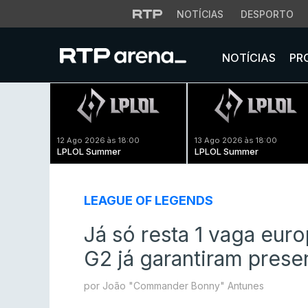
NOTÍCIAS
DESPORTO
NOTÍCIAS
PR
12 Ago 2026 às 18:00
13 Ago 2026 às 18:00
LPLOL Summer
LPLOL Summer
LEAGUE OF LEGENDS
Já só resta 1 vaga euro
G2 já garantiram pres
por João "Commander Bonny" Antunes