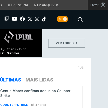
G
RTP ENSINA
RTP ARQUIVOS
Entrar
VER TODOS
 Ago 2026 às 18:00
PLOL Summer
PUB
ÚLTIMAS
MAIS LIDAS
Gentle Mates confirma adeus ao Counter-
Strike
COUNTER-STRIKE
há 4 horas