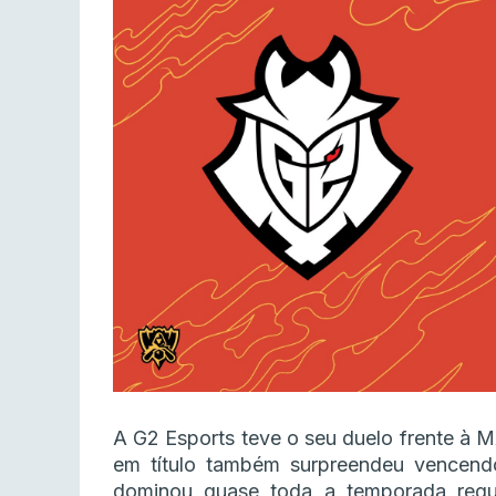
A G2 Esports teve o seu duelo frente à 
em título também surpreendeu vencend
dominou quase toda a temporada regu