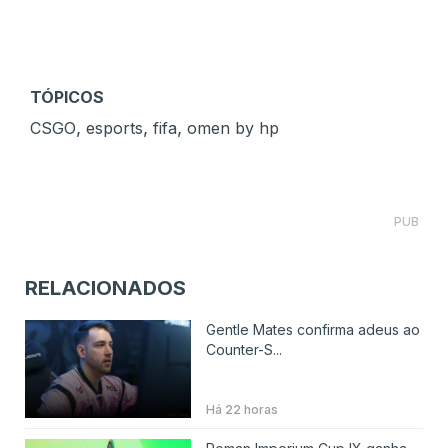
TÓPICOS
,
,
,
CSGO
esports
fifa
omen by hp
PUB
RELACIONADOS
Gentle Mates confirma adeus ao
Counter-S...
Há 22 horas