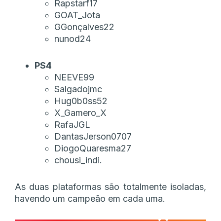
Rapstarf17
GOAT_Jota
GGonçalves22
nunod24
PS4
NEEVE99
Salgadojmc
Hug0b0ss52
X_Gamero_X
RafaJGL
DantasJerson0707
DiogoQuaresma27
chousi_indi.
As duas plataformas são totalmente isoladas,
havendo um campeão em cada uma.