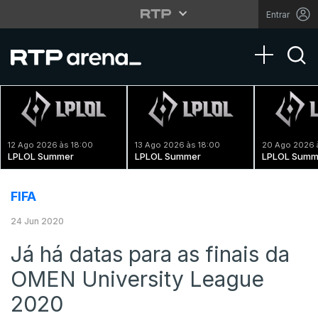
Entrar
Toggle na
12 Ago 2026 às 18:00
13 Ago 2026 às 18:00
20 Ago 2026 
LPLOL Summer
LPLOL Summer
LPLOL Summ
FIFA
24 Jun 2020
Já há datas para as finais da
OMEN University League
2020