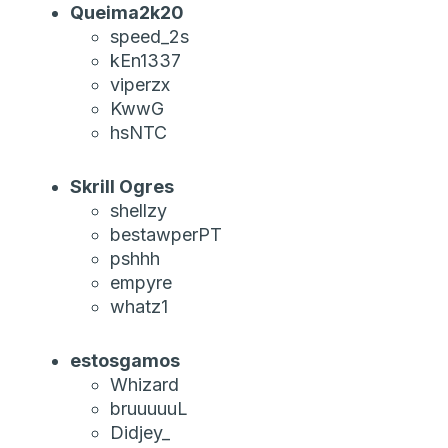
Queima2k20
speed_2s
kEn1337
viperzx
KwwG
hsNTC
Skrill Ogres
shellzy
bestawperPT
pshhh
empyre
whatz1
estosgamos
Whizard
bruuuuuL
Didjey_