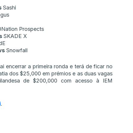
s
Sashi
gus
Nation Prospects
s
SKADE X
dE
vs
Snowfall
ai encerrar a primeira ronda e terá de ficar no
fatia dos $25,000 em prémios e as duas vagas
filandesa de $200,000 com acesso à IEM
i
.