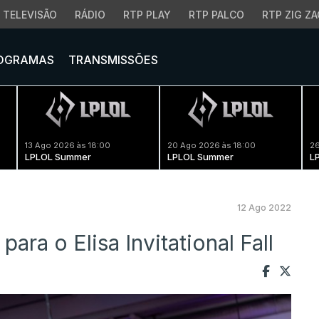
TELEVISÃO
RÁDIO
RTP PLAY
RTP PALCO
RTP ZIG ZA
OGRAMAS
TRANSMISSÕES
13 Ago 2026 às 18:00
20 Ago 2026 às 18:00
26
LPLOL Summer
LPLOL Summer
L
12 Ago 2022
ara o Elisa Invitational Fall