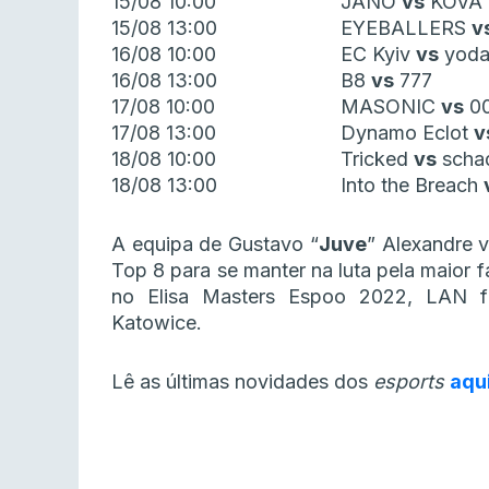
15/08 10:00
JANO
vs
KOVA
15/08 13:00
EYEBALLERS
v
16/08 10:00
EC Kyiv
vs
yoda
16/08 13:00
B8
vs
777
17/08 10:00
MASONIC
vs
00
17/08 13:00
Dynamo Eclot
v
18/08 10:00
Tricked
vs
scha
18/08 13:00
Into the Breach
A equipa de Gustavo “
Juve
” Alexandre v
Top 8 para se manter na luta pela maior 
no Elisa Masters Espoo 2022, LAN 
Katowice.
Lê as últimas novidades dos
esports
aqu