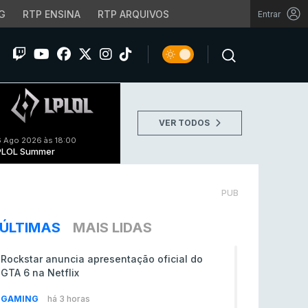
G
RTP ENSINA
RTP ARQUIVOS
Entrar
VER TODOS
 Ago 2026 às 18:00
PLOL Summer
PUB
ÚLTIMAS
MAIS LIDAS
Rockstar anuncia apresentação oficial do
GTA 6 na Netflix
GAMING
há 3 horas