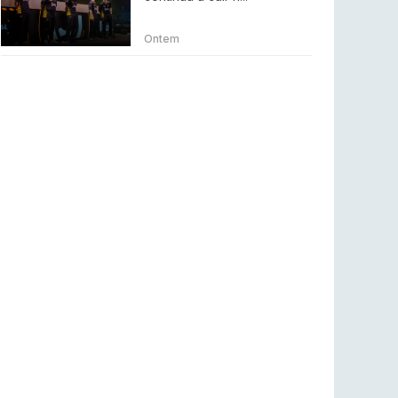
Betclic renova parceria com a RTP Arena para
a época 2026/27
Ontem
RTP ARENA
23 jul 2026
BLAST Bounty S2 na RTP Arena: Regressa o
melhor Counter-Strike
COUNTER-STRIKE
18 jul 2026
Wuant assina “The One”: O novo hino oficial
da LPLOL
LEAGUE OF LEGENDS
16 jul 2026
Roman Imperium Cup VIII abre inscrições com
SAW e Luminosity na lista
COUNTER-STRIKE
16 jul 2026