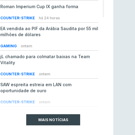
Roman Imperium Cup IX ganha forma
COUNTER-STRIKE
há 24 horas
EA vendida ao PIF da Arábia Saudita por 55 mil
milhões de dólares
GAMING
ontem
jL chamado para colmatar baixas na Team
Vitality
COUNTER-STRIKE
ontem
SAW espreita estreia em LAN com
oportunidade de ouro
COUNTER-STRIKE
ontem
Era em risco? Vitality continua a cair no VRS
do Counter-Strike 2
MAIS NOTÍCIAS
COUNTER-STRIKE
ontem