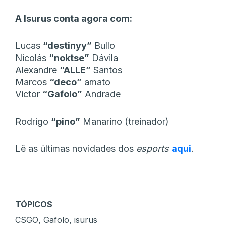
A Isurus conta agora com:
Lucas
“destinyy”
Bullo
Nicolás
“noktse”
Dávila
Alexandre
“ALLE”
Santos
Marcos
“deco”
amato
Victor
“Gafolo”
Andrade
Rodrigo
“pino”
Manarino (treinador)
Lê as últimas novidades dos
esports
aqui
.
TÓPICOS
,
,
CSGO
Gafolo
isurus