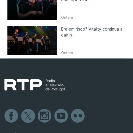
Ontem
Era em risco? Vitality continua a
cair n...
Ontem