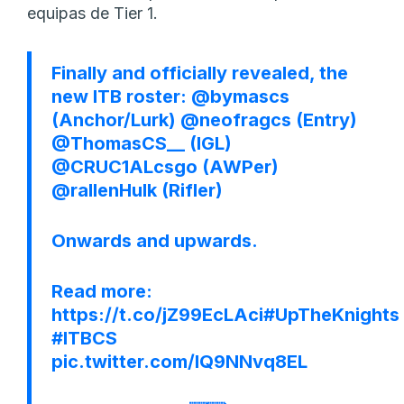
equipas de Tier 1.
Finally and officially revealed, the
new ITB roster:
@bymascs
(Anchor/Lurk)
@neofragcs
(Entry)
@ThomasCS__
(IGL)
@CRUC1ALcsgo
(AWPer)
@rallenHulk
(Rifler)
Onwards and upwards.
Read more:
https://t.co/jZ99EcLAci
#UpTheKnights
#ITBCS
pic.twitter.com/lQ9NNvq8EL