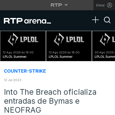
Entrar
Toggle na
12 Ago 2026 às 18:00
13 Ago 2026 às 18:00
20 Ago 2026 
LPLOL Summer
LPLOL Summer
LPLOL Summ
COUNTER-STRIKE
12 Jul 2023
Into The Breach oficializa
entradas de Bymas e
NEOFRAG