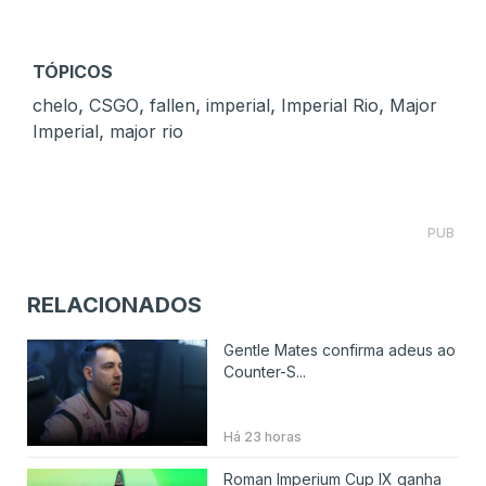
TÓPICOS
,
,
,
,
,
chelo
CSGO
fallen
imperial
Imperial Rio
Major
,
Imperial
major rio
PUB
RELACIONADOS
Gentle Mates confirma adeus ao
Counter-S...
Há 23 horas
Roman Imperium Cup IX ganha