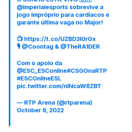
@imperialesports
sobrevive a
jogo impróprio para cardiacos e
garante última vaga no Major!
📺
https://t.co/UZBD3I0rGx
🎙️
@Coontag
&
@TheRA1DER
Com o apoio da
@ESC_ESConline
#CSGOnaRTP
#ESCOnlineESL
pic.twitter.com/nlNcaW8ZBT
— RTP Arena (@rtparena)
October 9, 2022