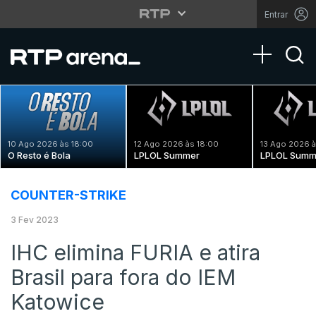
Entrar
Toggle na
10 Ago 2026 às 18:00
12 Ago 2026 às 18:00
13 Ago 2026 à
O Resto é Bola
LPLOL Summer
LPLOL Summ
COUNTER-STRIKE
3 Fev 2023
IHC elimina FURIA e atira
Brasil para fora do IEM
Katowice