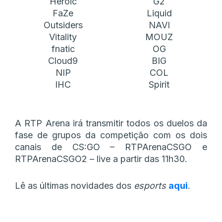
Heroic
G2
FaZe
Liquid
Outsiders
NAVI
Vitality
MOUZ
fnatic
OG
Cloud9
BIG
NIP
COL
IHC
Spirit
A RTP Arena irá transmitir todos os duelos da
fase de grupos da competição com os dois
canais de CS:GO – RTPArenaCSGO e
RTPArenaCSGO2 – live a partir das 11h30.
Lê as últimas novidades dos
esports
aqui
.