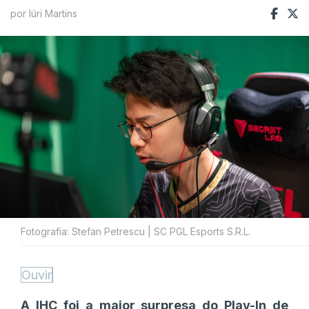
por Iúri Martins
Fotografia: Stefan Petrescu | SC PGL Esports S.R.L.
Ouvir
A IHC foi a maior surpresa do Play-In de