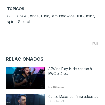
TÓPICOS
,
,
,
,
,
,
,
COL
CSGO
ence
furia
iem katowice
IHC
mibr
,
spirit
Sprout
PUB
RELACIONADOS
SAW no Play-in de acesso à
EWC e já co...
Há 19 horas
Gentle Mates confirma adeus ao
Counter-S...