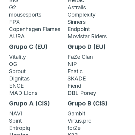
BIG
Heroic
G2
Astralis
mousesports
Complexity
FPX
Sinners
Copenhagen Flames
Endpoint
AURA
Movistar Riders
Grupo C (EU)
Grupo D (EU)
Vitality
FaZe Clan
OG
NIP
Sprout
Fnatic
Dignitas
SKADE
ENCE
Fiend
MAD Lions
DBL Poney
Grupo A (CIS)
Grupo B (CIS)
NAVI
Gambit
Spirit
Virtus.pro
Entropiq
forZe