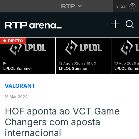
Entrar
Toggle na
DIRETO
12 Ago 2026 às 18:00
13 Ago 2026 à
LPLOL Summer
LPLOL Summer
LPLOL Summ
VALORANT
15 Mar 2024
HOF aponta ao VCT Game
Changers com aposta
internacional