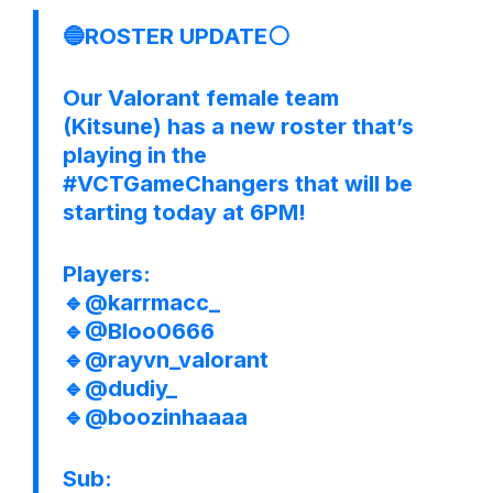
🔵ROSTER UPDATE⚪️
Our Valorant female team
(Kitsune) has a new roster that’s
playing in the
#VCTGameChangers
that will be
starting today at 6PM!
Players:
🔹
@karrmacc_
🔹
@Bloo0666
🔹
@rayvn_valorant
🔹
@dudiy_
🔹
@boozinhaaaa
Sub: