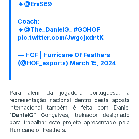
🔹
@EriiS69
Coach:
🔹
@The_DanielG_
#GOHOF
pic.twitter.com/JwgqjxdntK
— HOF | Hurricane Of Feathers
(@HOF_esports)
March 15, 2024
Para além da jogadora portuguesa, a
representação nacional dentro desta aposta
internacional também é feita com Daniel
“
DanielG
” Gonçalves, treinador designado
para trabalhar este projeto apresentado pela
Hurricane of Feathers.