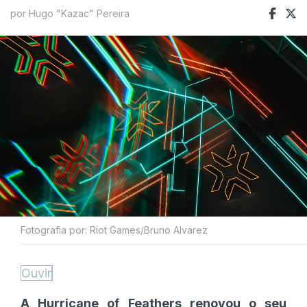
por Hugo "Kazac" Pereira
Fotografia por: Riot Games/Bruno Alvarez
Ouvir
A Hurricane of Feathers renovou o seu