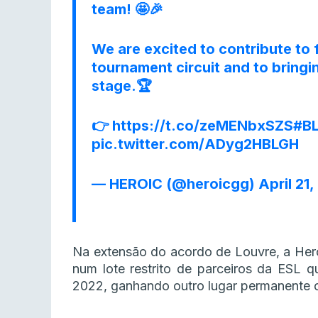
team! 🤩🎉
We are excited to contribute to 
tournament circuit and to bringi
stage.🏆
👉
https://t.co/zeMENbxSZS
#B
pic.twitter.com/ADyg2HBLGH
— HEROIC (@heroicgg)
April 21
Na extensão do acordo de Louvre, a Her
num lote restrito de parceiros da ESL q
2022, ganhando outro lugar permanente