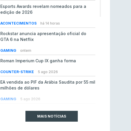
Esports Awards revelam nomeados para a
edição de 2026
ACONTECIMENTOS
há 14 horas
Rockstar anuncia apresentação oficial do
GTA 6 na Netflix
GAMING
ontem
Roman Imperium Cup IX ganha forma
COUNTER-STRIKE
5 ago 2026
EA vendida ao PIF da Arábia Saudita por 55 mil
milhões de dólares
GAMING
5 ago 2026
jL chamado para colmatar baixas na Team
Vitality
MAIS NOTÍCIAS
COUNTER-STRIKE
5 ago 2026