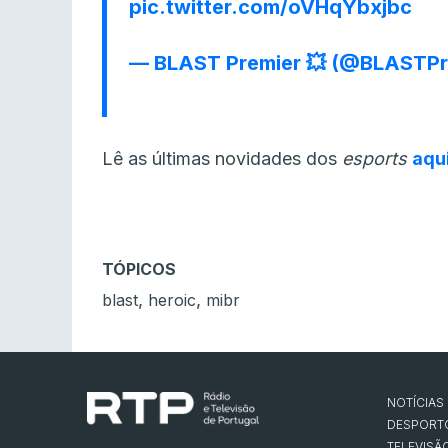
pic.twitter.com/oVHqYbxjbc
— BLAST Premier 💥 (@BLASTPr
Lê as últimas novidades dos
esports
aqu
TÓPICOS
,
,
blast
heroic
mibr
NOTÍCIAS
DESPORT
TELEVISÃ