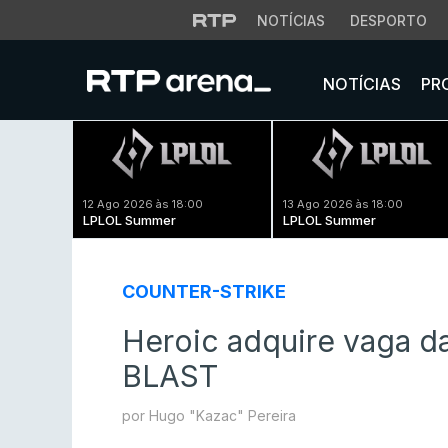
NOTÍCIAS
DESPORTO
NOTÍCIAS
PR
12 Ago 2026 às 18:00
13 Ago 2026 às 18:00
LPLOL Summer
LPLOL Summer
COUNTER-STRIKE
Heroic adquire vaga d
BLAST
por Hugo "Kazac" Pereira