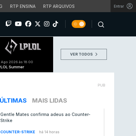
G
RTP ENSINA
RTP ARQUIVOS
Entrar
VER TODOS
 Ago 2026 às 18:00
PLOL Summer
PUB
ÚLTIMAS
MAIS LIDAS
Gentle Mates confirma adeus ao Counter-
Strike
COUNTER-STRIKE
há 14 horas