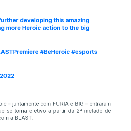
further developing this amazing
ng more Heroic action to the big
LASTPremiere
#BeHeroic
#esports
, 2022
oic – juntamente com FURIA e BIG – entraram
ue se torna efetivo a partir da 2ª metade de
 com a BLAST.