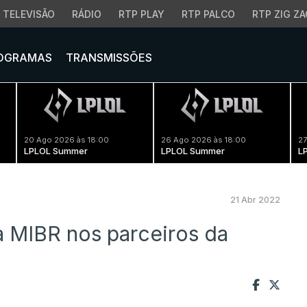
TELEVISÃO
RÁDIO
RTP PLAY
RTP PALCO
RTP ZIG ZA
OGRAMAS
TRANSMISSÕES
20 Ago 2026 às 18:00
26 Ago 2026 às 18:00
27
LPLOL Summer
LPLOL Summer
L
21 Abr 2022
a MIBR nos parceiros da