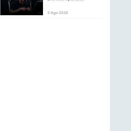
LEAGUE OF LEGENDS
3 ago 2026
MOUZ surpreende Spirit para vencer BLAST
5 Ago 2026
Bounty
COUNTER-STRIKE
2 ago 2026
Setembro recheado de LANs em Portugal
COUNTER-STRIKE
1 ago 2026
Betclic renova parceria com a RTP Arena para
a época 2026/27
RTP ARENA
23 jul 2026
BLAST Bounty S2 na RTP Arena: Regressa o
melhor Counter-Strike
COUNTER-STRIKE
18 jul 2026