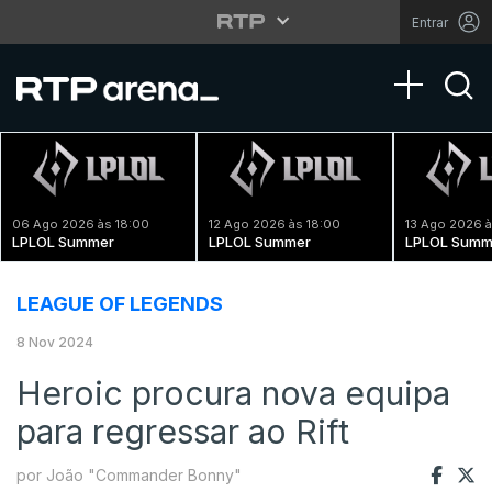
Entrar
Toggle na
06 Ago 2026 às 18:00
12 Ago 2026 às 18:00
13 Ago 2026 à
LPLOL Summer
LPLOL Summer
LPLOL Summ
LEAGUE OF LEGENDS
8 Nov 2024
Heroic procura nova equipa
para regressar ao Rift
por João "Commander Bonny"