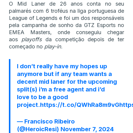
O Mid Laner de 26 anos conta no seu
palmarés com 6 troféus na liga portuguesa de
League of Legends e foi um dos responsáveis
pela campanha de sonho da GTZ Esports no
EMEA Masters, onde conseguiu chegar
aos
playoffs
da competição depois de ter
começado no
play-in
.
I don’t really have my hopes up
anymore but if any team wants a
decent mid laner for the upcoming
split(s) i’m a free agent and i’d
love to be a good
project.
https://t.co/QWhRa8m9vG
http
— Francisco Ribeiro
(@HeroicResi)
November 7, 2024