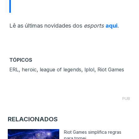
Lê as últimas novidades dos
esports
aqui
.
TÓPICOS
,
,
,
,
ERL
heroic
league of legends
lplol
Riot Games
PUB
RELACIONADOS
Riot Games simplifica regras
para tornei...