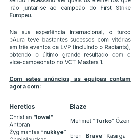
sendo necessário ver quais os elementos que
irão juntar-se ao campeão do First Strike
Europeu.
Na sua experiência internacional, o turco
pAura teve bastantes sucessos com vitórias
em três eventos da LVP (incluíndo o Radiants),
obtendo o último grande resultado com o
vice-campeonato no VCT Masters 1.
Com estes anúncios, as equipas contam
agora com:
Heretics
Blaze
Christian “
lowel
”
Mehmet “
Turko
” Özen
Antoran
Žygimantas “
nukkye
”
Eren “
Brave
” Kasırga
Chmieliauskas