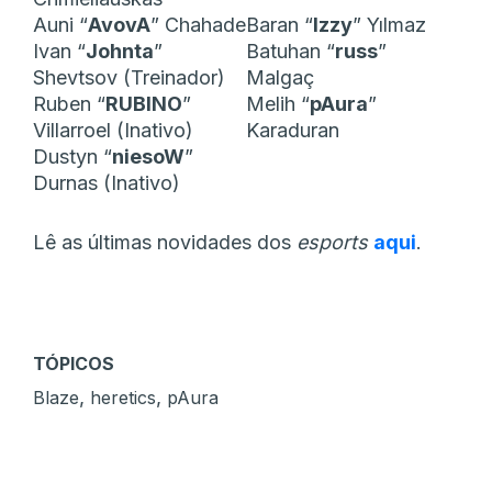
Auni “
AvovA
” Chahade
Baran “
Izzy
” Yılmaz
Ivan “
Johnta
”
Batuhan “
russ
”
Shevtsov (Treinador)
Malgaç
Ruben “
RUBINO
”
Melih “
pAura
”
Villarroel (Inativo)
Karaduran
Dustyn “
niesoW
”
Durnas (Inativo)
Lê as últimas novidades dos
esports
aqui
.
TÓPICOS
,
,
Blaze
heretics
pAura