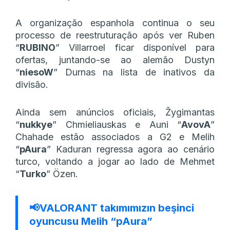
A organização espanhola continua o seu
processo de reestruturação após ver Ruben
“
RUBINO
” Villarroel ficar disponível para
ofertas, juntando-se ao alemão Dustyn
“
niesoW
” Durnas na lista de inativos da
divisão.
Ainda sem anúncios oficiais, Žygimantas
“
nukkye
” Chmieliauskas e Auni “
AvovA
”
Chahade estão associados a G2 e Melih
“
pAura
” Kaduran regressa agora ao cenário
turco, voltando a jogar ao lado de Mehmet
“
Turko
” Özen.
📢VALORANT takımımızın beşinci
oyuncusu Melih “pAura”