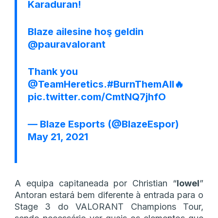
Karaduran!
Blaze ailesine hoş geldin
@pauravalorant
Thank you
@TeamHeretics
.
#BurnThemAll
🔥
pic.twitter.com/CmtNQ7jhfO
— Blaze Esports (@BlazeEspor)
May 21, 2021
A equipa capitaneada por Christian “
lowel
”
Antoran estará bem diferente à entrada para o
Stage 3 do VALORANT Champions Tour,