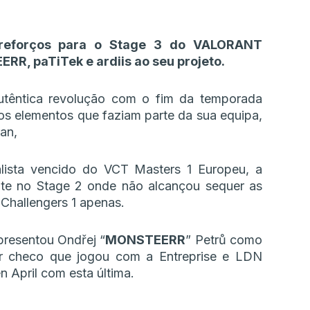
o reforços para o Stage 3 do VALORANT
R, paTiTek e ardiis ao seu projeto.
utêntica revolução com o fim da temporada
s elementos que faziam parte da sua equipa,
an,
alista vencido do VCT Masters 1 Europeu, a
te no Stage 2 onde não alcançou sequer as
Challengers 1 apenas.
presentou Ondřej “
MONSTEERR
” Petrů como
or checo que jogou com a Entreprise e LDN
pril com esta última.