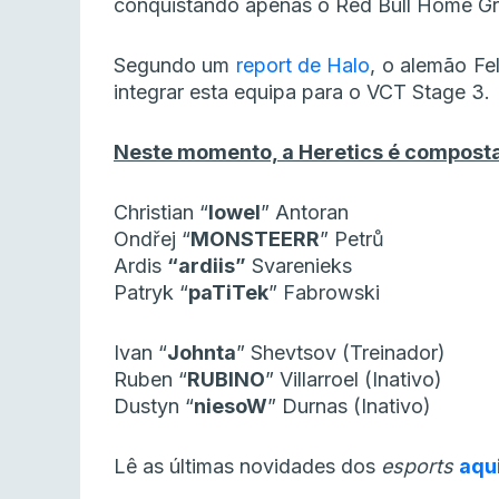
conquistando apenas o Red Bull Home Gro
Segundo um
report de Halo
, o alemão Fel
integrar esta equipa para o VCT Stage 3.
Neste momento, a Heretics é composta
Christian “
lowel
” Antoran
Ondřej “
MONSTEERR
” Petrů
Ardis
“ardiis”
Svarenieks
Patryk “
paTiTek
” Fabrowski
Ivan “
Johnta
” Shevtsov (Treinador)
Ruben “
RUBINO
” Villarroel (Inativo)
Dustyn “
niesoW
” Durnas (Inativo)
Lê as últimas novidades dos
esports
aqu