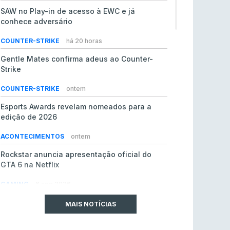
SAW no Play-in de acesso à EWC e já
conhece adversário
COUNTER-STRIKE
há 20 horas
Gentle Mates confirma adeus ao Counter-
Strike
COUNTER-STRIKE
ontem
Esports Awards revelam nomeados para a
edição de 2026
ACONTECIMENTOS
ontem
Rockstar anuncia apresentação oficial do
GTA 6 na Netflix
GAMING
6 ago 2026
Roman Imperium Cup IX ganha forma
MAIS NOTÍCIAS
COUNTER-STRIKE
5 ago 2026