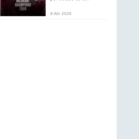
LEAGUE OF LEGENDS
4 ago 2026
Twitch e Amazon planeiam usar transmissões
8 Abr 2026
para treinar IA
ENTRETENIMENTO
3 ago 2026
Códigos para ícones clássicos gratuitos no
League of Legends [agosto 2026]
LEAGUE OF LEGENDS
3 ago 2026
MOUZ surpreende Spirit para vencer BLAST
Bounty
COUNTER-STRIKE
2 ago 2026
Setembro recheado de LANs em Portugal
COUNTER-STRIKE
1 ago 2026