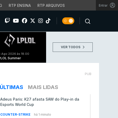
G
RTP ENSINA
RTP ARQUIVOS
Entrar
VER TODOS
 Ago 2026 às 18:00
PLOL Summer
PUB
ÚLTIMAS
MAIS LIDAS
Adeus Paris: K27 afasta SAW do Play-in da
Esports World Cup
COUNTER-STRIKE
há 1 minuto