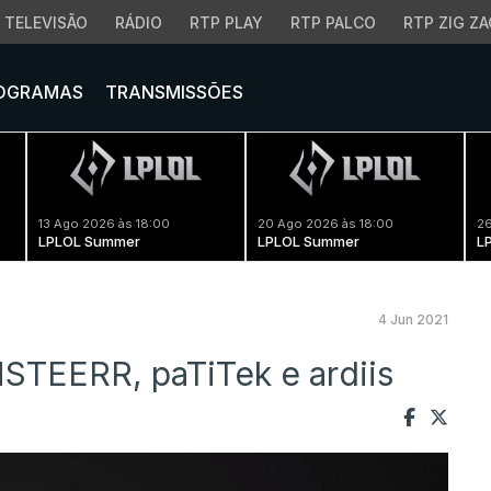
TELEVISÃO
RÁDIO
RTP PLAY
RTP PALCO
RTP ZIG ZA
OGRAMAS
TRANSMISSÕES
13 Ago 2026 às 18:00
20 Ago 2026 às 18:00
26
LPLOL Summer
LPLOL Summer
L
4 Jun 2021
STEERR, paTiTek e ardiis