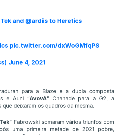
Tek
and
@ardiis
to Heretics
ics
pic.twitter.com/dxWoGMfqPS
cs)
June 4, 2021
raduran para a Blaze e a dupla composta
as e Auni “
AvovA
” Chahade para a G2, a
os que deixaram os quadros da mesma.
iTek
” Fabrowski somaram vários triunfos com
ós uma primeira metade de 2021 pobre,