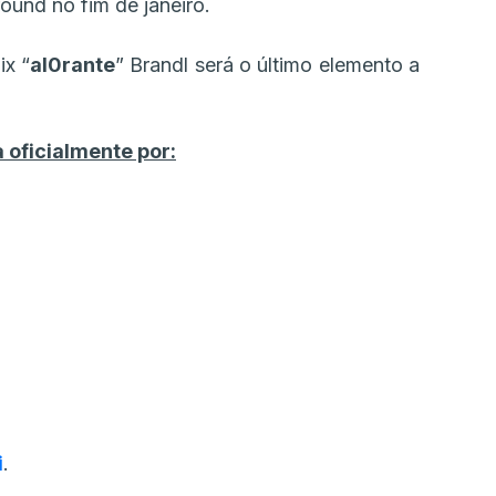
und no fim de janeiro.
ix “
al0rante
” Brandl será o último elemento a
 oficialmente por:
i
.