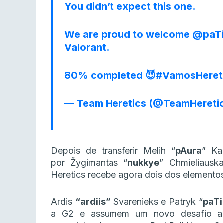
You didn’t expect this one.
We are proud to welcome
@paTi
Valorant.
80% completed 😈
#VamosHeret
— Team Heretics (@TeamHereti
Depois de transferir Melih “
pAura
” Ka
por Žygimantas “
nukkye
” Chmieliausk
Heretics recebe agora dois dos element
Ardis
“ardiis”
Svarenieks e Patryk “
paT
a G2 e assumem um novo desafio ap