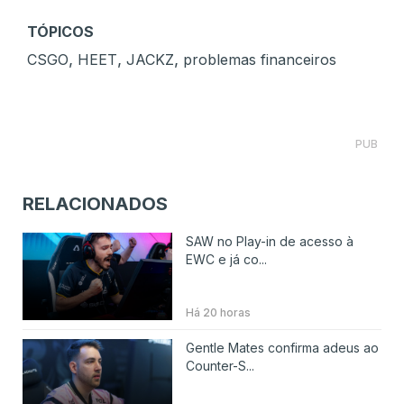
TÓPICOS
,
,
,
CSGO
HEET
JACKZ
problemas financeiros
PUB
RELACIONADOS
SAW no Play-in de acesso à
EWC e já co...
Há 20 horas
Gentle Mates confirma adeus ao
Counter-S...