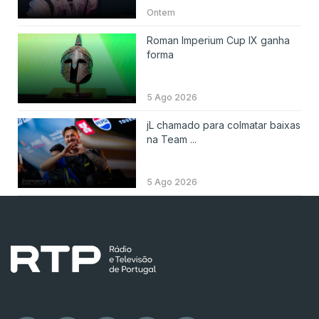
Ontem
Roman Imperium Cup IX ganha
forma
5 Ago 2026
jL chamado para colmatar baixas
na Team ...
5 Ago 2026