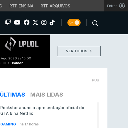
G
RTP ENSINA
RTP ARQUIVOS
Entrar
VER TODOS
 Ago 2026 às 18:00
PLOL Summer
PUB
ÚLTIMAS
MAIS LIDAS
Rockstar anuncia apresentação oficial do
GTA 6 na Netflix
GAMING
há 17 horas