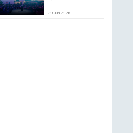
Betclic renova parceria com a RTP Arena para
a época 2026/27
30 Jun 2026
RTP ARENA
23 jul 2026
BLAST Bounty S2 na RTP Arena: Regressa o
melhor Counter-Strike
COUNTER-STRIKE
18 jul 2026
Wuant assina “The One”: O novo hino oficial
da LPLOL
LEAGUE OF LEGENDS
16 jul 2026
Roman Imperium Cup VIII abre inscrições com
SAW e Luminosity na lista
COUNTER-STRIKE
16 jul 2026