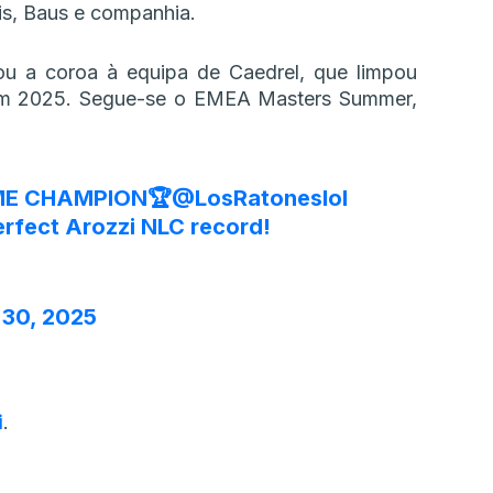
is, Baus e companhia.
ou a coroa à equipa de Caedrel, que limpou
 em 2025. Segue-se o EMEA Masters Summer,
IME CHAMPION🏆
@LosRatoneslol
erfect Arozzi NLC record!
 30, 2025
i
.