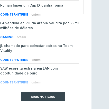
Roman Imperium Cup IX ganha forma
COUNTER-STRIKE
ontem
EA vendida ao PIF da Arábia Saudita por 55 mil
milhões de dólares
GAMING
ontem
jL chamado para colmatar baixas na Team
Vitality
COUNTER-STRIKE
ontem
SAW espreita estreia em LAN com
oportunidade de ouro
COUNTER-STRIKE
ontem
Era em risco? Vitality continua a cair no VRS
do Counter-Strike 2
MAIS NOTÍCIAS
COUNTER-STRIKE
ontem