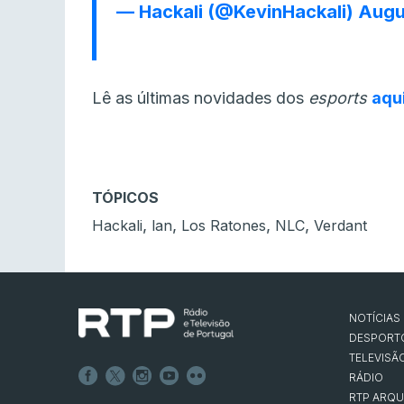
— Hackali (@KevinHackali)
Augu
Lê as últimas novidades dos
esports
aqu
TÓPICOS
,
,
,
,
Hackali
lan
Los Ratones
NLC
Verdant
NOTÍCIAS
DESPORT
TELEVISÃ
RÁDIO
RTP ARQU