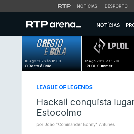
NOTÍCIAS
DESPORTO
NOTÍCIAS
PR
10 Ago 2026 às 18:00
12 Ago 2026 às 18:00
O Resto é Bola
LPLOL Summer
LEAGUE OF LEGENDS
Hackali conquista lug
Estocolmo
por João "Commander Bonny" Antunes