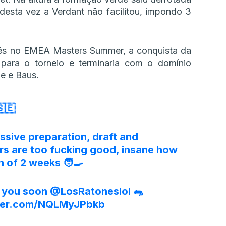
desta vez a Verdant não facilitou, impondo 3
uês no EMEA Masters Summer, a conquista da
ara o torneio e terminaria com o domínio
e e Baus.
🇪
sive preparation, draft and
ers are too fucking good, insane how
 of 2 weeks 🧑‍🍳
 you soon
@LosRatoneslol
🐀
tter.com/NQLMyJPbkb