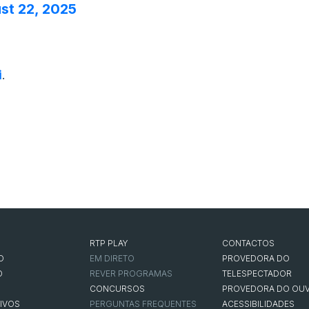
st 22, 2025
i
.
RTP PLAY
CONTACTOS
O
EM DIRETO
PROVEDORA DO
O
REVER PROGRAMAS
TELESPECTADOR
CONCURSOS
PROVEDORA DO OUV
IVOS
PERGUNTAS FREQUENTES
ACESSIBILIDADES