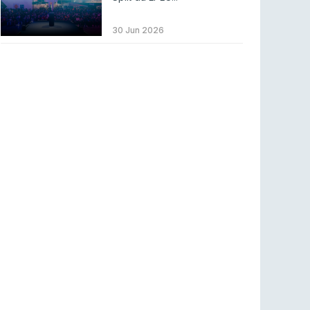
ENTRETENIMENTO
3 ago 2026
Códigos para ícones clássicos gratuitos no
30 Jun 2026
League of Legends [agosto 2026]
LEAGUE OF LEGENDS
3 ago 2026
MOUZ surpreende Spirit para vencer BLAST
Bounty
COUNTER-STRIKE
2 ago 2026
Setembro recheado de LANs em Portugal
COUNTER-STRIKE
1 ago 2026
Betclic renova parceria com a RTP Arena para
a época 2026/27
RTP ARENA
23 jul 2026