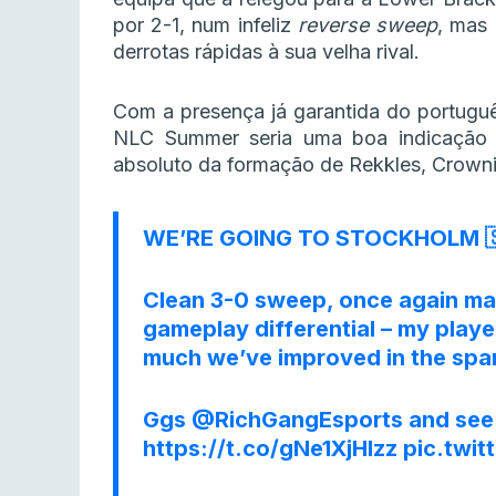
por 2-1, num infeliz
reverse sweep
, mas 
derrotas rápidas à sua velha rival.
Com a presença já garantida do portug
NLC Summer seria uma boa indicação p
absoluto da formação de Rekkles, Crowni
WE’RE GOING TO STOCKHOLM 
Clean 3-0 sweep, once again mas
gameplay differential – my play
much we’ve improved in the span
Ggs
@RichGangEsports
and see
https://t.co/gNe1XjHIzz
pic.twi