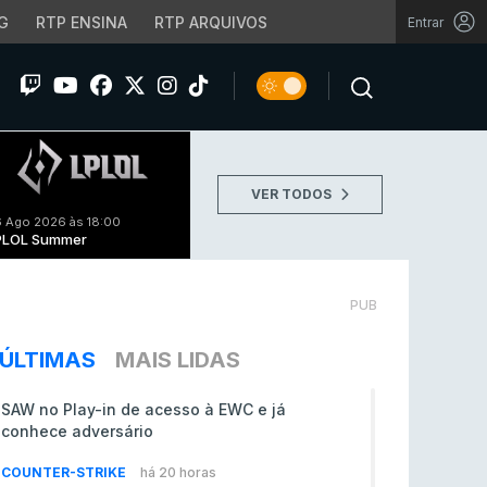
G
RTP ENSINA
RTP ARQUIVOS
Entrar
VER TODOS
 Ago 2026 às 18:00
PLOL Summer
PUB
ÚLTIMAS
MAIS LIDAS
SAW no Play-in de acesso à EWC e já
conhece adversário
COUNTER-STRIKE
há 20 horas