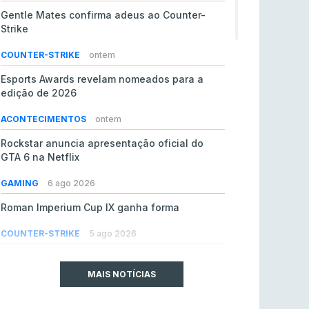
Gentle Mates confirma adeus ao Counter-
Strike
COUNTER-STRIKE
ontem
Esports Awards revelam nomeados para a
edição de 2026
ACONTECIMENTOS
ontem
Rockstar anuncia apresentação oficial do
GTA 6 na Netflix
GAMING
6 ago 2026
Roman Imperium Cup IX ganha forma
COUNTER-STRIKE
5 ago 2026
EA vendida ao PIF da Arábia Saudita por 55 mil
milhões de dólares
MAIS NOTÍCIAS
GAMING
5 ago 2026