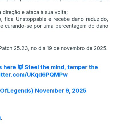
ireção e ataca à sua volta;
, fica Unstoppable e recebe dano reduzido,
a e curando-se por uma percentagem do dano
atch 25.23, no dia 19 de novembro de 2025.
 here 👿 Steel the mind, temper the
witter.com/UKqd6PQMPw
eOfLegends)
November 9, 2025
i
.