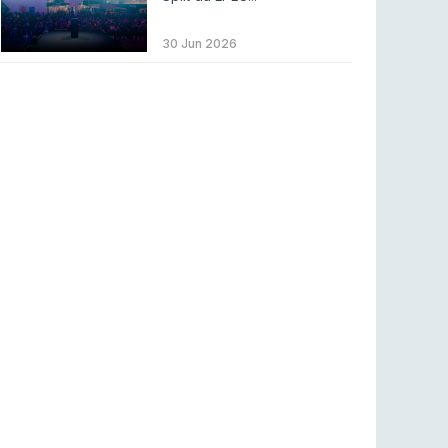
Betclic renova parceria com a RTP Arena para
a época 2026/27
30 Jun 2026
RTP ARENA
23 jul 2026
BLAST Bounty S2 na RTP Arena: Regressa o
melhor Counter-Strike
COUNTER-STRIKE
18 jul 2026
Wuant assina “The One”: O novo hino oficial
da LPLOL
LEAGUE OF LEGENDS
16 jul 2026
Roman Imperium Cup VIII abre inscrições com
SAW e Luminosity na lista
COUNTER-STRIKE
16 jul 2026