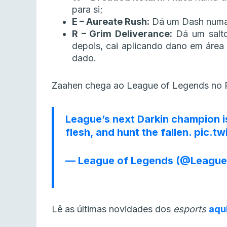
para si;
E – Aureate Rush:
Dá um Dash numa d
R – Grim Deliverance:
Dá um salto
depois, cai aplicando dano em áre
dado.
Zaahen chega ao League of Legends no P
League’s next Darkin champion is
flesh, and hunt the fallen.
pic.t
— League of Legends (@Leagu
Lê as últimas novidades dos
esports
aqu