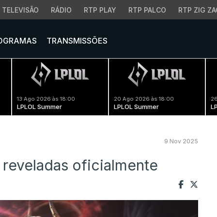
TELEVISÃO
RÁDIO
RTP PLAY
RTP PALCO
RTP ZIG ZA
OGRAMAS
TRANSMISSÕES
13 Ago 2026 às 18:00
20 Ago 2026 às 18:00
26
LPLOL Summer
LPLOL Summer
L
9 Nov 2025
reveladas oficialmente