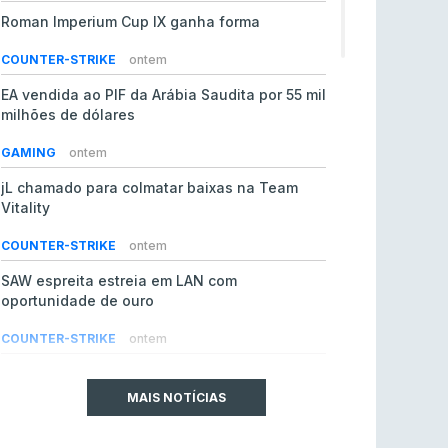
Roman Imperium Cup IX ganha forma
COUNTER-STRIKE
ontem
EA vendida ao PIF da Arábia Saudita por 55 mil
milhões de dólares
GAMING
ontem
jL chamado para colmatar baixas na Team
Vitality
COUNTER-STRIKE
ontem
SAW espreita estreia em LAN com
oportunidade de ouro
COUNTER-STRIKE
ontem
Era em risco? Vitality continua a cair no VRS
do Counter-Strike 2
MAIS NOTÍCIAS
COUNTER-STRIKE
ontem