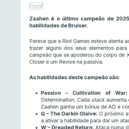
Ouvir
Zaahen é o último campeão de 202
habilidades de Bruiser.
Parece que a Riot Games esteve atenta ao
trazer alguns dos seus elementos par
campeão que se apoderou do corpo de Xi
Closer e um Revive na passiva.
As habilidades deste campeão são:
Passivo – Cultivation of War:
Determination. Cada
stack
aumenta o
Zaahen ganha um bónus de AD e con
Q – The Darkin Glaive:
O próximo at
a ativar a habilidade para dar um a
W – Dreaded Return:
Ataca numa di