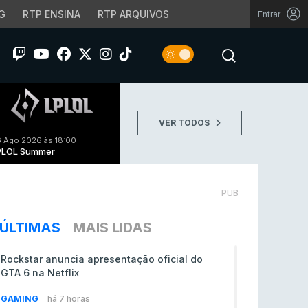
G
RTP ENSINA
RTP ARQUIVOS
Entrar
VER TODOS
 Ago 2026 às 18:00
PLOL Summer
PUB
ÚLTIMAS
MAIS LIDAS
Rockstar anuncia apresentação oficial do
GTA 6 na Netflix
GAMING
há 7 horas