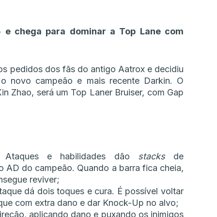
5 e chega para dominar a Top Lane com
s pedidos dos fãs do antigo Aatrox e decidiu
a o novo campeão e mais recente Darkin. O
n Zhao, será um Top Laner Bruiser, com Gap
Ataques e habilidades dão
stacks
de
 AD do campeão. Quando a barra fica cheia,
segue reviver;
aque dá dois toques e cura. É possível voltar
taque com extra dano e dar Knock-Up no alvo;
reção, aplicando dano e puxando os inimigos