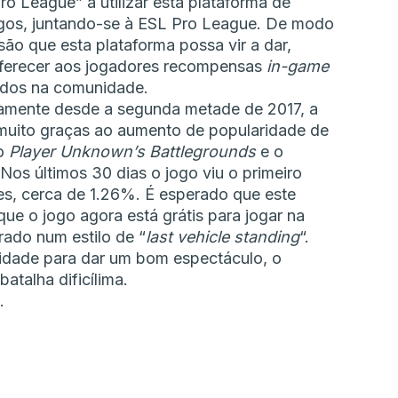
o League” a utilizar esta plataforma de
jogos, juntando-se à ESL Pro League. De modo
o que esta plataforma possa vir a dar,
 oferecer aos jogadores recompensas
in-game
ados na comunidade.
camente desde a segunda metade de 2017, a
uito graças ao aumento de popularidade de
o
Player Unknown’s Battlegrounds
e o
 Nos últimos 30 dias o jogo viu o primeiro
s, cerca de 1.26%. É esperado que este
que o jogo agora está grátis para jogar na
ado num estilo de “
last vehicle standing
“.
dade para dar um bom espectáculo, o
atalha dificílima.
.