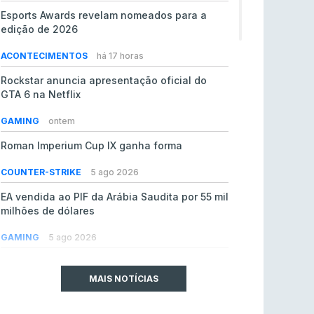
Esports Awards revelam nomeados para a
edição de 2026
ACONTECIMENTOS
há 17 horas
Rockstar anuncia apresentação oficial do
GTA 6 na Netflix
GAMING
ontem
Roman Imperium Cup IX ganha forma
COUNTER-STRIKE
5 ago 2026
EA vendida ao PIF da Arábia Saudita por 55 mil
milhões de dólares
GAMING
5 ago 2026
jL chamado para colmatar baixas na Team
Vitality
MAIS NOTÍCIAS
COUNTER-STRIKE
5 ago 2026