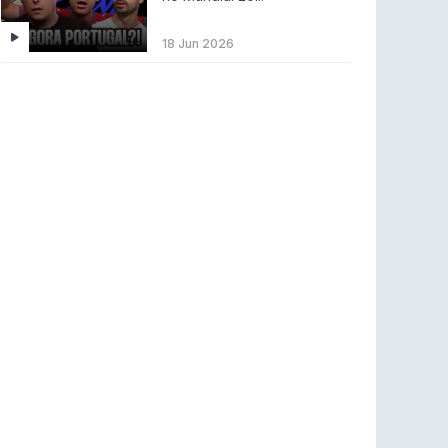
LEAGUE OF LEGENDS
3 ago 2026
MOUZ surpreende Spirit para vencer BLAST
18 Jun 2026
Bounty
COUNTER-STRIKE
2 ago 2026
Setembro recheado de LANs em Portugal
COUNTER-STRIKE
1 ago 2026
Betclic renova parceria com a RTP Arena para
a época 2026/27
RTP ARENA
23 jul 2026
BLAST Bounty S2 na RTP Arena: Regressa o
melhor Counter-Strike
COUNTER-STRIKE
18 jul 2026