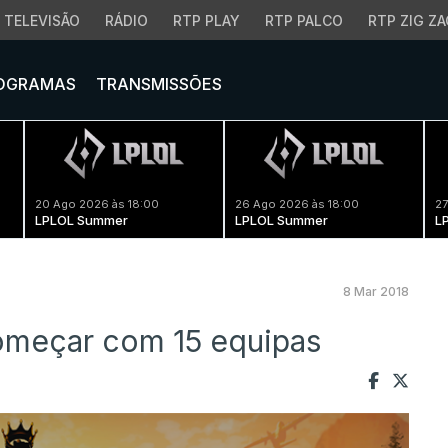
TELEVISÃO
RÁDIO
RTP PLAY
RTP PALCO
RTP ZIG ZA
OGRAMAS
TRANSMISSÕES
20 Ago 2026 às 18:00
26 Ago 2026 às 18:00
27
LPLOL Summer
LPLOL Summer
L
8 Mar 2018
omeçar com 15 equipas