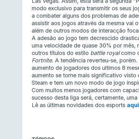
Las Vegas. Assim, esta será a segunda “Pr
modo exclusivo para transmitir os seus 
a combater alguns dos problemas de adesã
assistir aos jogos através da mesma vai
além de outros modos de interacção foc
A adesão ao jogo tem decrescido drasti
uma velocidade de quase 30% por mês, m
outros títulos do estilo
battle royal
como 
Fortnite
. A tendência reverteu-se, porém.
aumento de jogadores dos ultimos 8 mese
aumento se torne mais significativo visto 
Steam e tem um novo modo de jogo inspir
Com muitos menos jogadores com capaci
sucesso desta liga será, certamente, uma b
Lê as últimas novidades dos esports
aqui