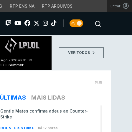
G
RTP ENSINA
RTP ARQUIVOS
Entrar
VER TODOS
 Ago 2026 às 18:00
PLOL Summer
PUB
ÚLTIMAS
MAIS LIDAS
Gentle Mates confirma adeus ao Counter-
Strike
COUNTER-STRIKE
há 17 horas