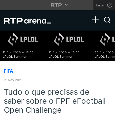
Entrar
Toggle na
12 Ago 2026 às 18:00
13 Ago 2026 às 18:00
20 Ago 2026 
LPLOL Summer
LPLOL Summer
LPLOL Summ
FIFA
12 Nov 2021
Tudo o que precisas de
saber sobre o FPF eFootball
Open Challenge