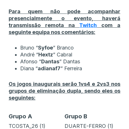
Para quem não pode acompanhar
presencialmente o evento, haverá
transmissão remota na
Twitch
com a
seguinte equipa nos comentários:
Bruno “
Syfoe
” Branco
André “
Hextz
” Cabral
Afonso “
Dantas
” Dantas
Diana “
adianaf7
” Ferreira
Os jogos inaugurais serão 1vs4 e 2vs3 nos
grupos de eliminação dupla, sendo eles os
seguintes:
Grupo A
Grupo B
TCOSTA_26 (1)
DUARTE-FERRO (1)