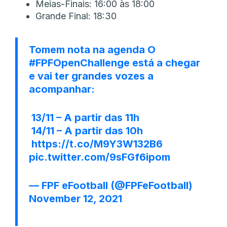
Meias-Finais: 16:00 às 18:00
Grande Final: 18:30
Tomem nota na agenda O
#FPFOpenChallenge
está a chegar
e vai ter grandes vozes a
acompanhar:
️ 13/11 – A partir das 11h
️ 14/11 – A partir das 10h
️
https://t.co/M9Y3W132B6
pic.twitter.com/9sFGf6ipom
— FPF eFootball (@FPFeFootball)
November 12, 2021