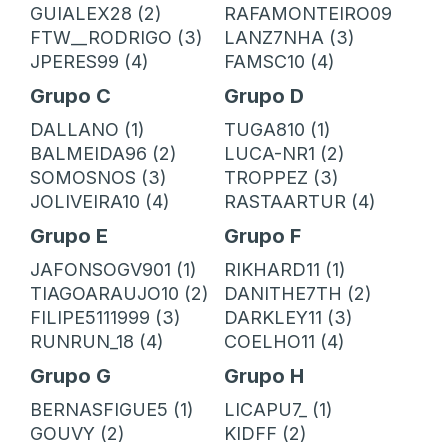
GUIALEX28 (2)
RAFAMONTEIRO09
FTW__RODRIGO (3)
LANZ7NHA (3)
JPERES99 (4)
FAMSC10 (4)
Grupo C
Grupo D
DALLANO (1)
TUGA810 (1)
BALMEIDA96 (2)
LUCA-NR1 (2)
SOMOSNOS (3)
TROPPEZ (3)
JOLIVEIRA10 (4)
RASTAARTUR (4)
Grupo E
Grupo F
JAFONSOGV901 (1)
RIKHARD11 (1)
TIAGOARAUJO10 (2)
DANITHE7TH (2)
FILIPE5111999 (3)
DARKLEY11 (3)
RUNRUN_18 (4)
COELHO11 (4)
Grupo G
Grupo H
BERNASFIGUE5 (1)
LICAPU7_ (1)
GOUVY (2)
KIDFF (2)