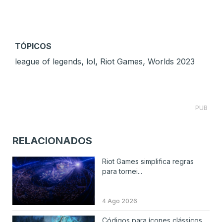
TÓPICOS
,
,
,
league of legends
lol
Riot Games
Worlds 2023
PUB
RELACIONADOS
Riot Games simplifica regras
para tornei...
4 Ago 2026
Códigos para ícones clássicos