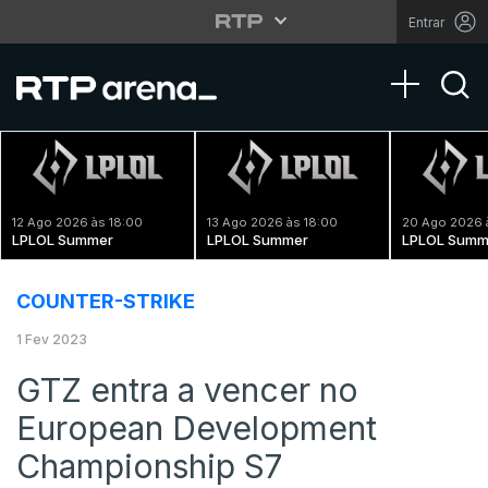
Entrar
Toggle na
12 Ago 2026 às 18:00
13 Ago 2026 às 18:00
20 Ago 2026 
LPLOL Summer
LPLOL Summer
LPLOL Summ
COUNTER-STRIKE
1 Fev 2023
GTZ entra a vencer no
European Development
Championship S7