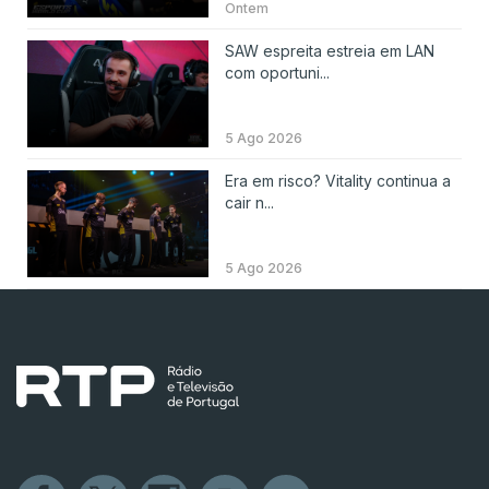
Ontem
SAW espreita estreia em LAN
com oportuni...
5 Ago 2026
Era em risco? Vitality continua a
cair n...
5 Ago 2026