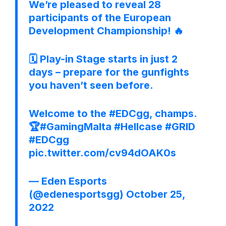
We’re pleased to reveal 28
participants of the European
Development Championship! 🔥
🗓️ Play-in Stage starts in just 2
days – prepare for the gunfights
you haven’t seen before.
Welcome to the
#EDCgg
, champs.
🏆
#GamingMalta
#Hellcase
#GRID
#EDCgg
pic.twitter.com/cv94dOAK0s
— Eden Esports
(@edenesportsgg)
October 25,
2022