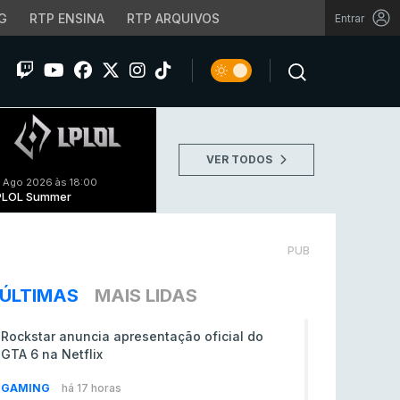
G
RTP ENSINA
RTP ARQUIVOS
Entrar
VER TODOS
 Ago 2026 às 18:00
PLOL Summer
PUB
ÚLTIMAS
MAIS LIDAS
Rockstar anuncia apresentação oficial do
GTA 6 na Netflix
GAMING
há 17 horas