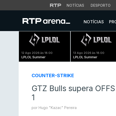
NOTÍCIAS
DESPORTO
NOTÍCIAS
PR
12 Ago 2026 às 18:00
13 Ago 2026 às 18:00
LPLOL Summer
LPLOL Summer
COUNTER-STRIKE
GTZ Bulls supera OFF
1
por Hugo "Kazac" Pereira