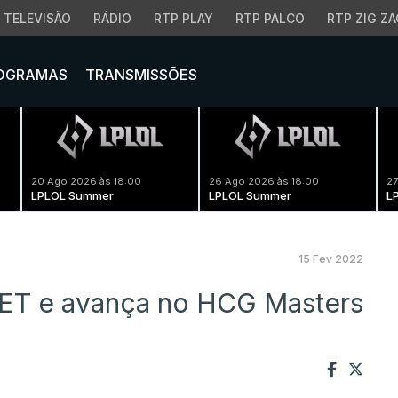
TELEVISÃO
RÁDIO
RTP PLAY
RTP PALCO
RTP ZIG ZA
OGRAMAS
TRANSMISSÕES
20 Ago 2026 às 18:00
26 Ago 2026 às 18:00
27
LPLOL Summer
LPLOL Summer
L
15 Fev 2022
SET e avança no HCG Masters