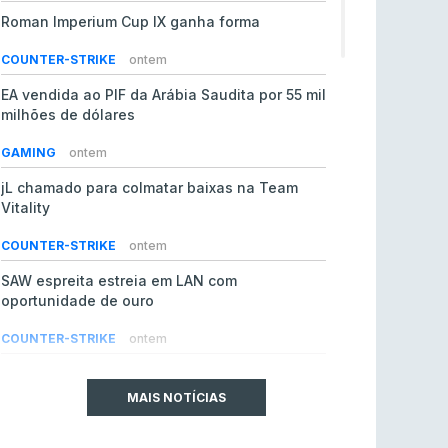
Roman Imperium Cup IX ganha forma
COUNTER-STRIKE
ontem
EA vendida ao PIF da Arábia Saudita por 55 mil
milhões de dólares
GAMING
ontem
jL chamado para colmatar baixas na Team
Vitality
COUNTER-STRIKE
ontem
SAW espreita estreia em LAN com
oportunidade de ouro
COUNTER-STRIKE
ontem
Era em risco? Vitality continua a cair no VRS
do Counter-Strike 2
MAIS NOTÍCIAS
COUNTER-STRIKE
ontem