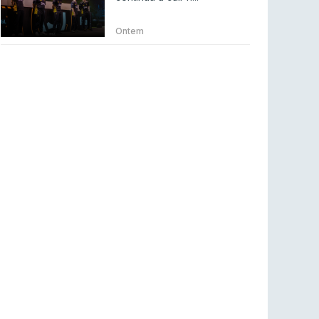
Betclic renova parceria com a RTP Arena para
a época 2026/27
Ontem
RTP ARENA
23 jul 2026
BLAST Bounty S2 na RTP Arena: Regressa o
melhor Counter-Strike
COUNTER-STRIKE
18 jul 2026
Wuant assina “The One”: O novo hino oficial
da LPLOL
LEAGUE OF LEGENDS
16 jul 2026
Roman Imperium Cup VIII abre inscrições com
SAW e Luminosity na lista
COUNTER-STRIKE
16 jul 2026