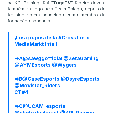
na KPI Gaming. Rui “
TugaTV
” Ribeiro deverá
também ir a jogo pela Team Galaga, depois de
ter sido ontem anunciado como membro da
formação espanhola.
¡Los grupos de la
#Crossfire
x
MediaMarkt Intel!
➡️A
@sawggofficial
@ZetaGaming
@AYMEsports
@Wygers
➡️B
@CaseEsports
@DsyreEsports
@Movistar_Riders
CT#4
➡️C
@UCAM_esports
@ehehxdvalorant
@KPI_Gaming