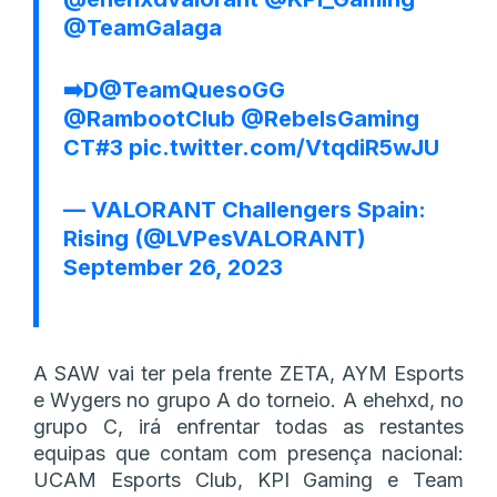
@TeamGalaga
➡️D
@TeamQuesoGG
@RambootClub
@RebelsGaming
CT#3
pic.twitter.com/VtqdiR5wJU
— VALORANT Challengers Spain:
Rising (@LVPesVALORANT)
September 26, 2023
A SAW vai ter pela frente ZETA, AYM Esports
e Wygers no grupo A do torneio. A ehehxd, no
grupo C, irá enfrentar todas as restantes
equipas que contam com presença nacional:
UCAM Esports Club, KPI Gaming e Team