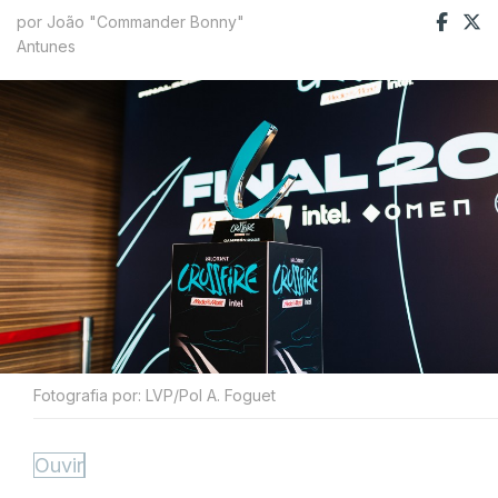
por João "Commander Bonny"
Antunes
Fotografia por: LVP/Pol A. Foguet
Ouvir