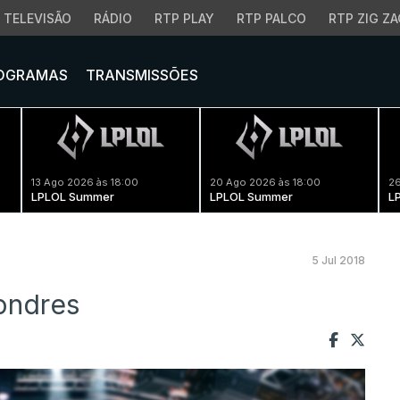
TELEVISÃO
RÁDIO
RTP PLAY
RTP PALCO
RTP ZIG ZA
OGRAMAS
TRANSMISSÕES
13 Ago 2026 às 18:00
20 Ago 2026 às 18:00
26
LPLOL Summer
LPLOL Summer
L
5 Jul 2018
ondres