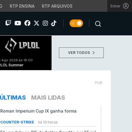
G
RTP ENSINA
RTP ARQUIVOS
Entrar
VER TODOS
 Ago 2026 às 18:00
PLOL Summer
PUB
ÚLTIMAS
MAIS LIDAS
Roman Imperium Cup IX ganha forma
COUNTER-STRIKE
há 10 horas