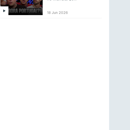
BLAST Bounty S2 na RTP Arena: Regressa o
melhor Counter-Strike
18 Jun 2026
COUNTER-STRIKE
18 jul 2026
Wuant assina “The One”: O novo hino oficial
da LPLOL
LEAGUE OF LEGENDS
16 jul 2026
Roman Imperium Cup VIII abre inscrições com
SAW e Luminosity na lista
COUNTER-STRIKE
16 jul 2026
arrozdoce regressa ao mercado como jogador
livre
COUNTER-STRIKE
16 jul 2026