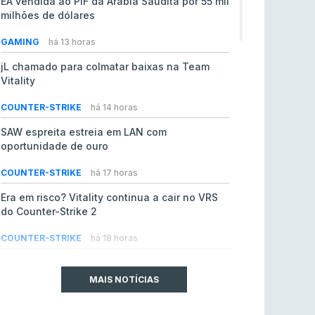
EA vendida ao PIF da Arábia Saudita por 55 mil
milhões de dólares
GAMING
há 13 horas
jL chamado para colmatar baixas na Team
Vitality
COUNTER-STRIKE
há 14 horas
SAW espreita estreia em LAN com
oportunidade de ouro
COUNTER-STRIKE
há 17 horas
Era em risco? Vitality continua a cair no VRS
do Counter-Strike 2
COUNTER-STRIKE
há 18 horas
Riot Games simplifica regras para torneios
comunitários de League of Legends
MAIS NOTÍCIAS
LEAGUE OF LEGENDS
ontem