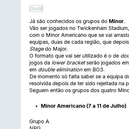
Ouvir
Já são conhecidos os grupos do
Minor
.
Vão ser jogados no Twickenham Stadium, 
com o Minor Americano que se vai arrastar
equipas, duas de cada região, que depoi
Stage
do Major.
O formato que vai ser utilizado é o de
dou
jogos da
lower bracket
serão jogados e
em
double elimination
em BO3.
De momento só falta saber se a equipa d
resolvida depois de ter sido rejeitada na p
Seguem então os grupos dos quatro Mino
Minor Americano (7 a 11 de Julho)
Grupo A
NRG