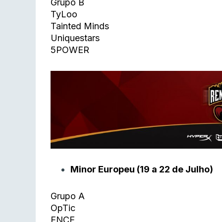
Grupo B
TyLoo
Tainted Minds
Uniquestars
5POWER
Minor Europeu (19 a 22 de Julho)
Grupo A
OpTic
ENCE