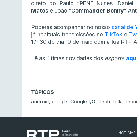
direto do Paulo “
PEN
” Nunes, Daniel 
Matos
e João “
Commander
Bonny
” Ant
Poderás acompanhar no nosso
canal de
já habituais transmissões no
TikTok
e
Tw
17h30 do dia 19 de maio com a tua RTP A
Lê as últimas novidades dos
esports
aqu
TÓPICOS
,
,
,
,
android
google
Google I/O
Tech Talk
Tecn
NOTÍCIAS