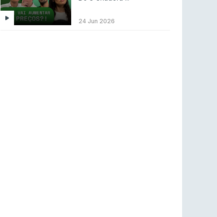
BLAST Bounty S2 na RTP Arena: Regressa o
melhor Counter-Strike
24 Jun 2026
COUNTER-STRIKE
18 jul 2026
Wuant assina “The One”: O novo hino oficial
da LPLOL
LEAGUE OF LEGENDS
16 jul 2026
Roman Imperium Cup VIII abre inscrições com
SAW e Luminosity na lista
COUNTER-STRIKE
16 jul 2026
arrozdoce regressa ao mercado como jogador
livre
COUNTER-STRIKE
16 jul 2026