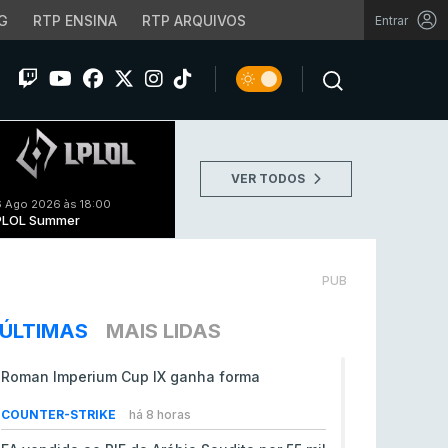
G
RTP ENSINA
RTP ARQUIVOS
Entrar
VER TODOS
 Ago 2026 às 18:00
PLOL Summer
PUB
ÚLTIMAS
MAIS LIDAS
Roman Imperium Cup IX ganha forma
COUNTER-STRIKE
há 8 horas