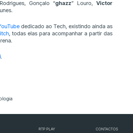
Rodrigues, Gonçalo “
ghazz
” Louro,
Victor
unes.
 YouTube
dedicado ao Tech, existindo ainda as
itch
, todas elas para acompanhar a partir das
rena.
i
.
ologia
RTP PLAY
CONTACTOS