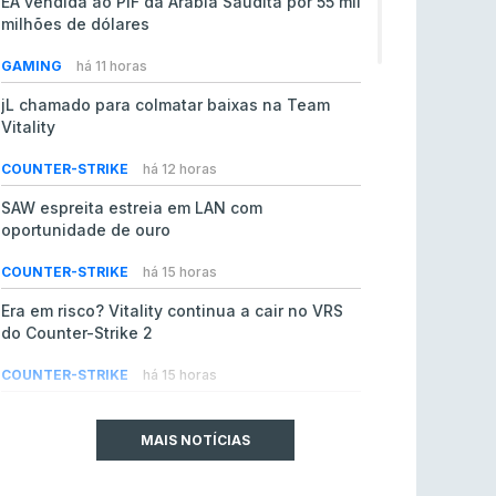
EA vendida ao PIF da Arábia Saudita por 55 mil
milhões de dólares
GAMING
há 11 horas
jL chamado para colmatar baixas na Team
Vitality
COUNTER-STRIKE
há 12 horas
SAW espreita estreia em LAN com
oportunidade de ouro
COUNTER-STRIKE
há 15 horas
Era em risco? Vitality continua a cair no VRS
do Counter-Strike 2
COUNTER-STRIKE
há 15 horas
Riot Games simplifica regras para torneios
comunitários de League of Legends
MAIS NOTÍCIAS
LEAGUE OF LEGENDS
ontem