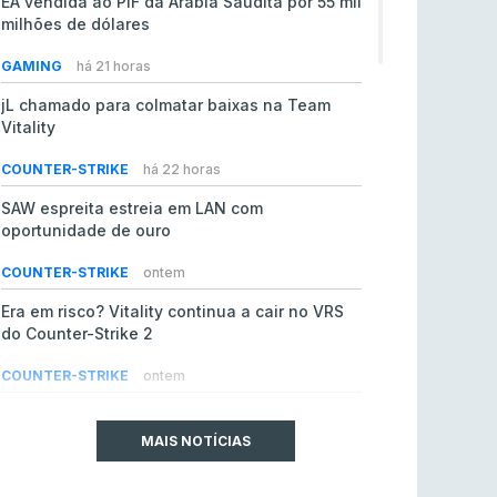
EA vendida ao PIF da Arábia Saudita por 55 mil
milhões de dólares
GAMING
há 21 horas
jL chamado para colmatar baixas na Team
Vitality
COUNTER-STRIKE
há 22 horas
SAW espreita estreia em LAN com
oportunidade de ouro
COUNTER-STRIKE
ontem
Era em risco? Vitality continua a cair no VRS
do Counter-Strike 2
COUNTER-STRIKE
ontem
Riot Games simplifica regras para torneios
comunitários de League of Legends
MAIS NOTÍCIAS
LEAGUE OF LEGENDS
4 ago 2026