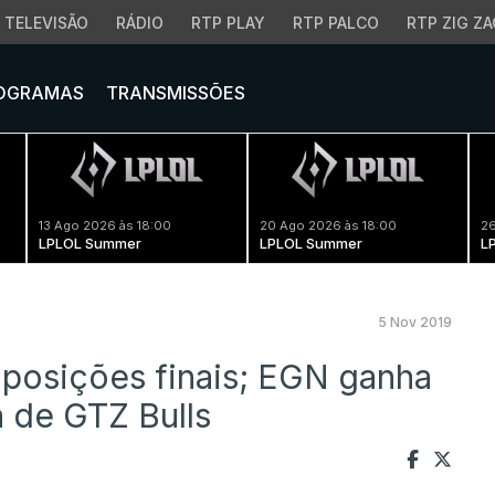
TELEVISÃO
RÁDIO
RTP PLAY
RTP PALCO
RTP ZIG ZA
OGRAMAS
TRANSMISSÕES
13 Ago 2026 às 18:00
20 Ago 2026 às 18:00
26
LPLOL Summer
LPLOL Summer
L
5 Nov 2019
posições finais; EGN ganha
 de GTZ Bulls