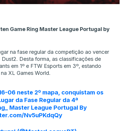
rten Game Ring Master League Portugal by
ugar na fase regular da competição ao vencer
Dust2. Desta forma, as classificações de
iants em 1º e FTW Esports em 3º, estando
s na XL Games World.
16-06 neste 2º mapa, conquistam os
Lugar da Fase Regular da 4ª
ng_
Master League Portugal By
itter.com/Nv5uPKdqQy