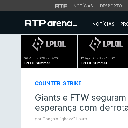
NOTÍCIAS
DESPORTO
NOTÍCIAS
PR
06 Ago 2026 às 18:00
12 Ago 2026 às 18:00
LPLOL Summer
LPLOL Summer
COUNTER-STRIKE
Giants e FTW seguram 
esperança com derrota
por Gonçalo "ghazz" Louro