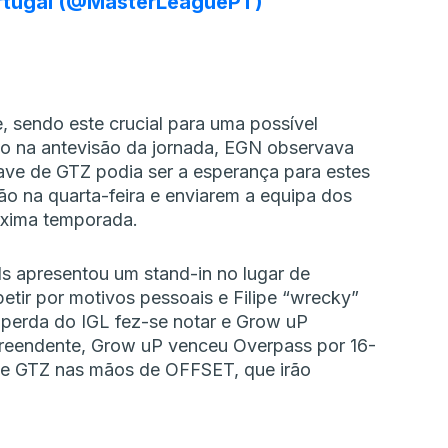
rtugal (@MasterLeaguePT)
, sendo este crucial para uma possível
o na antevisão da jornada, EGN observava
rave de GTZ podia ser a esperança para estes
o na quarta-feira e enviarem a equipa dos
óxima temporada.
s apresentou um stand-in no lugar de
tir por motivos pessoais e Filipe “wrecky”
 perda do IGL fez-se notar e Grow uP
preendente, Grow uP venceu Overpass por 16-
 de GTZ nas mãos de OFFSET, que irão