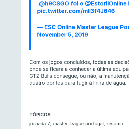
.
@h9CSGO
foi o
@EstorilOnline
pic.twitter.com/mlI3f4J646
— ESC Online Master League Po
November 5, 2019
Com os jogos concluídos, todas as decisõ
onde se ficará a conhecer a última equipa 
GTZ Bulls consegue, ou não, a manutenç
quatro pontos para fugir à linha de água.
TÓPICOS
,
,
jornada 7
master league portugal
resumo