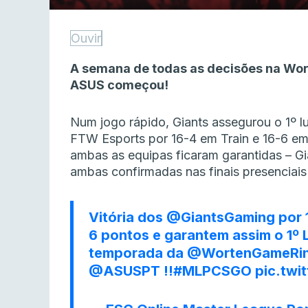
Ouvir
A semana de todas as decisões na Wo
ASUS começou!
Num jogo rápido, Giants assegurou o 1º l
FTW Esports por 16-4 em Train e 16-6 em 
ambas as equipas ficaram garantidas – G
ambas confirmadas nas finais presenciai
Vitória dos
@GiantsGaming
por 
6 pontos e garantem assim o 1º 
temporada da
@WortenGameRi
@ASUSPT
!!
#MLPCSGO
pic.tw