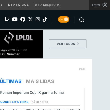
G
RTP ENSINA
RTP ARQUIVOS
Entrar
VER TODOS
 Ago 2026 às 18:00
PLOL Summer
PUB
ÚLTIMAS
MAIS LIDAS
Roman Imperium Cup IX ganha forma
COUNTER-STRIKE
há 18 horas