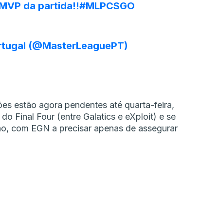
MVP da partida!!
#MLPCSGO
rtugal (@MasterLeaguePT)
es estão agora pendentes até quarta-feira,
do Final Four (entre Galatics e eXploit) e se
ão, com EGN a precisar apenas de assegurar