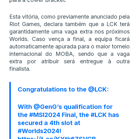
Esta vitória, como previamente anunciado pela
Riot Games, declara também que a LCK terá
garantidamente uma vaga extra nos próximos
Worlds. Caso vença a final, a equipa ficará
automaticamente apurada para o maior torneio
internacional do MOBA, sendo que a vaga
extra por atribuir será entregue à outra
finalista.
Congratulations to the
@LCK
:
With
@GenG
‘s qualification for
the
#MSI2024
Final, the
#LCK
has
secured a 4th slot at
#Worlds2024
!
https://t.co/KYtk6ZSVCB