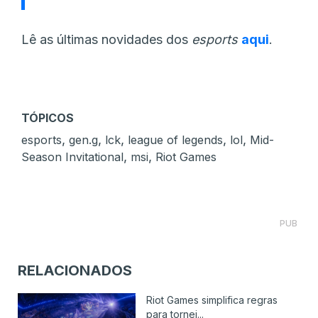
Lê as últimas novidades dos
esports
aqui
.
TÓPICOS
,
,
,
,
,
esports
gen.g
lck
league of legends
lol
Mid-
,
,
Season Invitational
msi
Riot Games
PUB
RELACIONADOS
Riot Games simplifica regras
para tornei...