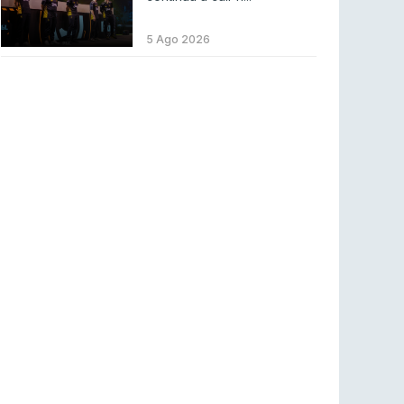
Betclic renova parceria com a RTP Arena para
a época 2026/27
5 Ago 2026
RTP ARENA
23 jul 2026
BLAST Bounty S2 na RTP Arena: Regressa o
melhor Counter-Strike
COUNTER-STRIKE
18 jul 2026
Wuant assina “The One”: O novo hino oficial
da LPLOL
LEAGUE OF LEGENDS
16 jul 2026
Roman Imperium Cup VIII abre inscrições com
SAW e Luminosity na lista
COUNTER-STRIKE
16 jul 2026