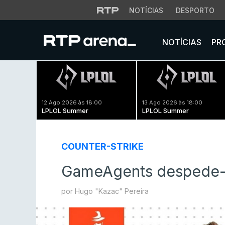
NOTÍCIAS
DESPORTO
NOTÍCIAS
PR
12 Ago 2026 às 18:00
13 Ago 2026 às 18:00
LPLOL Summer
LPLOL Summer
COUNTER-STRIKE
GameAgents despede-
por Hugo "Kazac" Pereira