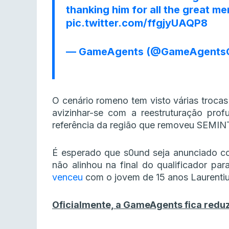
thanking him for all the great m
pic.twitter.com/ffgjyUAQP8
— GameAgents (@GameAgents
O cenário romeno tem visto várias trocas
avizinhar-se com a reestruturação prof
referência da região que removeu SEMINTE
É esperado que s0und seja anunciado co
não alinhou na final do qualificador p
venceu
com o jovem de 15 anos Laurentiu
Oficialmente, a GameAgents fica reduz