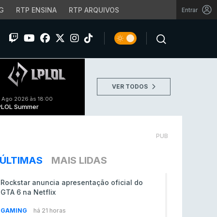
G
RTP ENSINA
RTP ARQUIVOS
Entrar
VER TODOS
 Ago 2026 às 18:00
PLOL Summer
PUB
ÚLTIMAS
MAIS LIDAS
Rockstar anuncia apresentação oficial do
GTA 6 na Netflix
GAMING
há 21 horas