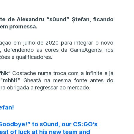
te de Alexandru “s0und” Ștefan, ficando
ovem promessa.
ação em julho de 2020 para integrar o novo
, defendendo as cores da GameAgents nos
ões e qualificadores.
fNk
” Costache numa troca com a Infinite e já
“
mhN1
” Gheață na mesma fonte antes do
ora obrigada a regressar ao mercado.
efan!
“Goodbye!” to s0und, our CS:GO’s
best of luck at his new team and