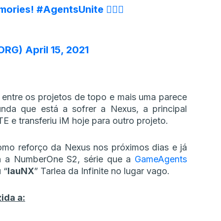
emories!
#AgentsUnite
🕵🏻‍♂‍
ORG)
April 15, 2021
 entre os projetos de topo e mais uma parece
unda que está a sofrer a Nexus, a principal
 e transferiu iM hoje para outro projeto.
mo reforço da Nexus nos próximos dias e já
ara a NumberOne S2, série que a
GameAgents
 “
lauNX
” Tarlea da Infinite no lugar vago.
ida a: