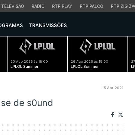
TELEVISÃO
RÁDIO
RTP PLAY
RTP PALCO
RTP ZIG ZA
OGRAMAS
TRANSMISSÕES
20 Ago 2026 às 18:00
26 Ago 2026 às 18:00
27
LPLOL Summer
LPLOL Summer
L
15 Abr 2021
se de s0und