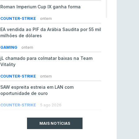
Roman Imperium Cup IX ganha forma
COUNTER-STRIKE
ontem
EA vendida ao PIF da Arábia Saudita por 55 mil
milhões de dólares
GAMING
ontem
jL chamado para colmatar baixas na Team
Vitality
COUNTER-STRIKE
ontem
SAW espreita estreia em LAN com
oportunidade de ouro
COUNTER-STRIKE
5 ago 2026
Era em risco? Vitality continua a cair no VRS
do Counter-Strike 2
MAIS NOTÍCIAS
COUNTER-STRIKE
5 ago 2026