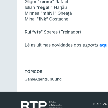
Gligor “
renne
” Rafael
Iulian “
regali
” Harjău
Mihnea “
mhN1
” Gheață
Mihai “
fNk
” Costache
Rui “
vts
” Soares (Treinador)
Lê as últimas novidades dos
esports
aqu
TÓPICOS
,
GameAgents
s0und
NOTÍCIAS