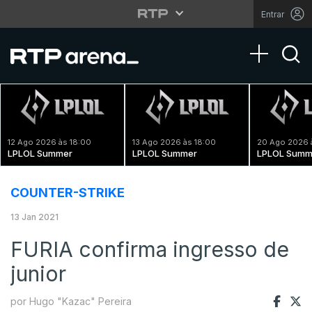
Entrar
Toggle na
12 Ago 2026 às 18:00
13 Ago 2026 às 18:00
20 Ago 2026 
LPLOL Summer
LPLOL Summer
LPLOL Summ
COUNTER-STRIKE
13 Jan 2021
FURIA confirma ingresso de
junior
por Hugo "Kazac" Pereira