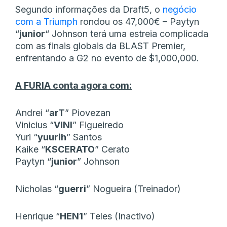
Segundo informações da Draft5, o
negócio
com a Triumph
rondou os 47,000€ – Paytyn
“⁠
junior⁠
“
Johnson terá uma estreia complicada
com as finais globais da BLAST Premier,
enfrentando a G2 no evento de $1,000,000.
A FURIA conta agora com:
Andrei “
⁠arT
⁠” Piovezan
Vinicius “⁠
VINI
⁠” Figueiredo
Yuri “
⁠yuurih
⁠” Santos
Kaike “⁠
KSCERATO
⁠” Cerato
Paytyn “⁠
junior
⁠” Johnson
Nicholas “
⁠guerri⁠
” Nogueira (Treinador)
Henrique “
⁠HEN1
⁠” Teles (Inactivo)