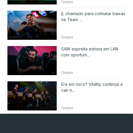
Ontem
jL chamado para colmatar baixas
na Team ...
Ontem
SAW espreita estreia em LAN
com oportuni...
Ontem
Era em risco? Vitality continua a
cair n...
Ontem