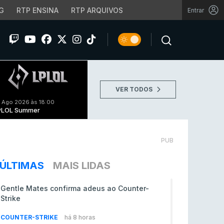
G
RTP ENSINA
RTP ARQUIVOS
Entrar
VER TODOS
 Ago 2026 às 18:00
PLOL Summer
PUB
ÚLTIMAS
MAIS LIDAS
Gentle Mates confirma adeus ao Counter-
Strike
COUNTER-STRIKE
há 8 horas