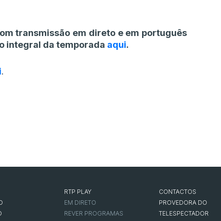
com transmissão em direto e em português
io integral da temporada
aqui
.
i
.
RTP PLAY
CONTACTOS
O
EM DIRETO
PROVEDORA DO
O
REVER PROGRAMAS
TELESPECTADOR