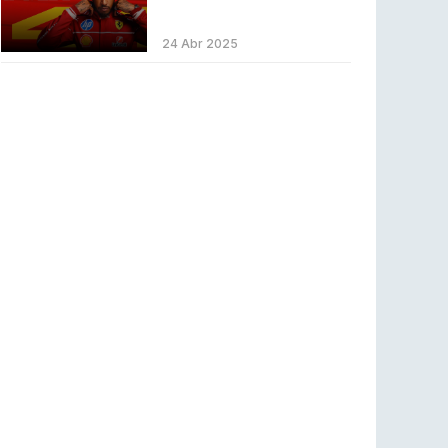
LEAGUE OF LEGENDS
3 ago 2026
MOUZ surpreende Spirit para vencer BLAST
24 Abr 2025
Bounty
COUNTER-STRIKE
2 ago 2026
Setembro recheado de LANs em Portugal
COUNTER-STRIKE
1 ago 2026
Betclic renova parceria com a RTP Arena para
a época 2026/27
RTP ARENA
23 jul 2026
BLAST Bounty S2 na RTP Arena: Regressa o
melhor Counter-Strike
COUNTER-STRIKE
18 jul 2026