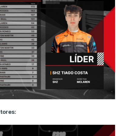
tores: