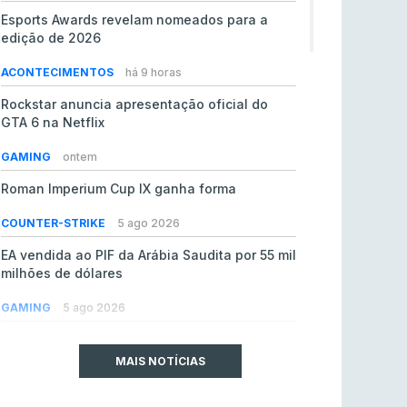
Esports Awards revelam nomeados para a
edição de 2026
ACONTECIMENTOS
há 9 horas
Rockstar anuncia apresentação oficial do
GTA 6 na Netflix
GAMING
ontem
Roman Imperium Cup IX ganha forma
COUNTER-STRIKE
5 ago 2026
EA vendida ao PIF da Arábia Saudita por 55 mil
milhões de dólares
GAMING
5 ago 2026
jL chamado para colmatar baixas na Team
Vitality
MAIS NOTÍCIAS
COUNTER-STRIKE
5 ago 2026