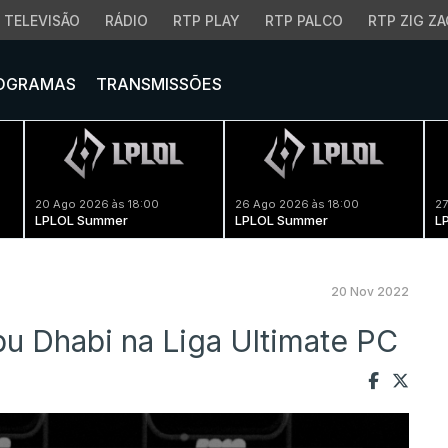
TELEVISÃO
RÁDIO
RTP PLAY
RTP PALCO
RTP ZIG ZA
OGRAMAS
TRANSMISSÕES
20 Ago 2026 às 18:00
26 Ago 2026 às 18:00
27
LPLOL Summer
LPLOL Summer
L
20 Nov 2022
u Dhabi na Liga Ultimate PC