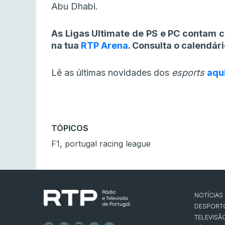
Abu Dhabi.
As Ligas Ultimate de PS e PC contam 
na tua
RTP Arena
. Consulta o calendár
Lê as últimas novidades dos
esports
aqu
TÓPICOS
,
F1
portugal racing league
NOTÍCIAS
DESPORT
TELEVISÃ