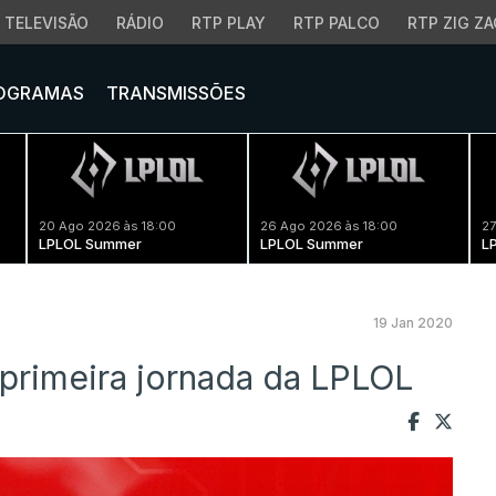
TELEVISÃO
RÁDIO
RTP PLAY
RTP PALCO
RTP ZIG ZA
OGRAMAS
TRANSMISSÕES
20 Ago 2026 às 18:00
26 Ago 2026 às 18:00
27
LPLOL Summer
LPLOL Summer
L
19 Jan 2020
primeira jornada da LPLOL