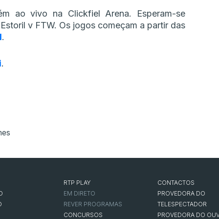
m ao vivo na Clickfiel Arena. Esperam-se
storil v FTW. Os jogos começam a partir das
1
.
i
.
mes
RTP PLAY
CONTACTOS
O
EM DIRETO
PROVEDORA DO
O
REVER PROGRAMAS
TELESPECTADOR
CONCURSOS
PROVEDORA DO OUV