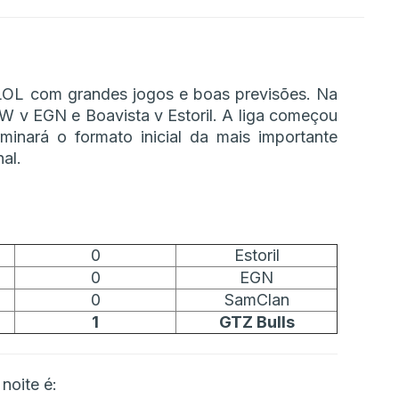
LOL com grandes jogos e boas previsões. Na
W v EGN e Boavista v Estoril. A liga começou
inará o formato inicial da mais importante
al.
0
Estoril
0
EGN
0
SamClan
1
GTZ Bulls
 noite é: