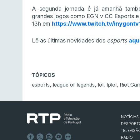
A segunda jornada é já amanhã també
grandes jogos como EGN v CC Esports e E
13h em
https://www.twitch.tv/inygontv
Lê as últimas novidades dos
esports
aqu
TÓPICOS
,
,
,
,
esports
league of legends
lol
lplol
Riot Ga
NOTÍCIAS
DESPORT
TELEVISÃ
RÁDIO