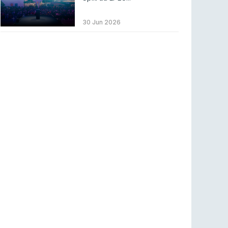
LEAGUE OF LEGENDS
3 ago 2026
MOUZ surpreende Spirit para vencer BLAST
30 Jun 2026
Bounty
COUNTER-STRIKE
2 ago 2026
Setembro recheado de LANs em Portugal
COUNTER-STRIKE
1 ago 2026
Betclic renova parceria com a RTP Arena para
a época 2026/27
RTP ARENA
23 jul 2026
BLAST Bounty S2 na RTP Arena: Regressa o
melhor Counter-Strike
COUNTER-STRIKE
18 jul 2026