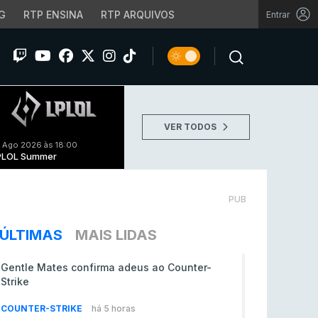
G
RTP ENSINA
RTP ARQUIVOS
Entrar
VER TODOS
 Ago 2026 às 18:00
PLOL Summer
PUB
ÚLTIMAS
MAIS LIDAS
Gentle Mates confirma adeus ao Counter-
Strike
COUNTER-STRIKE
há 5 horas