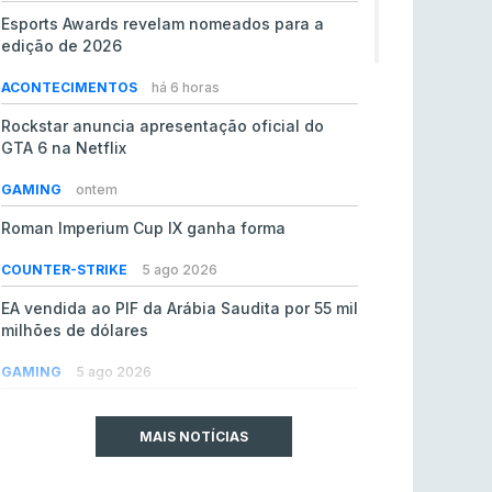
Esports Awards revelam nomeados para a
edição de 2026
ACONTECIMENTOS
há 6 horas
Rockstar anuncia apresentação oficial do
GTA 6 na Netflix
GAMING
ontem
Roman Imperium Cup IX ganha forma
COUNTER-STRIKE
5 ago 2026
EA vendida ao PIF da Arábia Saudita por 55 mil
milhões de dólares
GAMING
5 ago 2026
jL chamado para colmatar baixas na Team
Vitality
MAIS NOTÍCIAS
COUNTER-STRIKE
5 ago 2026