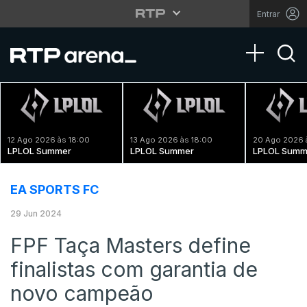
Entrar
Toggle na
12 Ago 2026 às 18:00
13 Ago 2026 às 18:00
20 Ago 2026 
LPLOL Summer
LPLOL Summer
LPLOL Summ
EA SPORTS FC
29 Jun 2024
FPF Taça Masters define
finalistas com garantia de
novo campeão