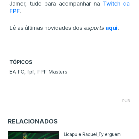
Jamor, tudo para acompanhar na
Twitch da
FPF
.
Lê as últimas novidades dos
esports
aqui
.
TÓPICOS
,
,
EA FC
fpf
FPF Masters
PUB
RELACIONADOS
Licapu e Raquel_Ty erguem