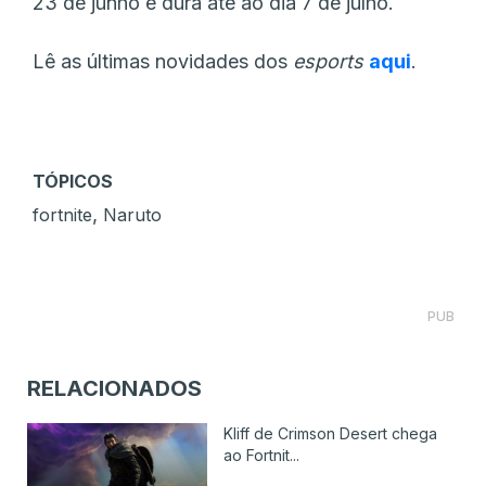
23 de junho e dura até ao dia 7 de julho.
Lê as últimas novidades dos
esports
aqui
.
TÓPICOS
,
fortnite
Naruto
PUB
RELACIONADOS
Kliff de Crimson Desert chega
ao Fortnit...