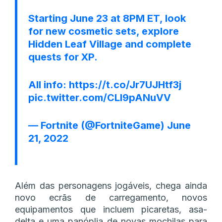
Starting June 23 at 8PM ET, look
for new cosmetic sets, explore
Hidden Leaf Village and complete
quests for XP.
All info:
https://t.co/Jr7UJHtf3j
pic.twitter.com/CLI9pANuVV
— Fortnite (@FortniteGame)
June
21, 2022
Além das personagens jogáveis, chega ainda
novo ecrãs de carregamento, novos
equipamentos que incluem picaretas, asa-
delta e uma panóplia de novas mochilas para