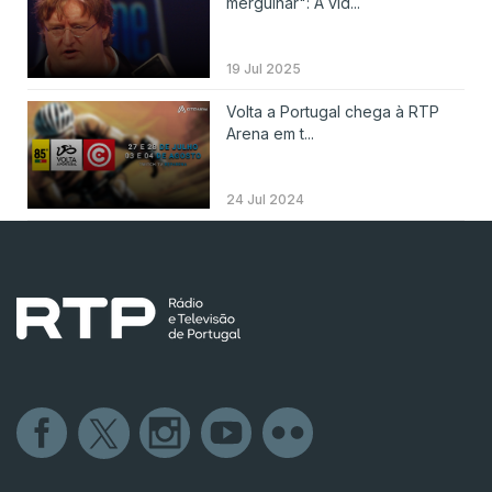
mergulhar": A vid...
19 Jul 2025
Volta a Portugal chega à RTP
Arena em t...
24 Jul 2024