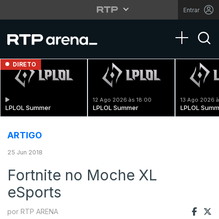
Entrar
Toggle na
DIRETO
12 Ago 2026 às 18:00
13 Ago 2026 à
LPLOL Summer
LPLOL Summer
LPLOL Summ
ARTIGO
25 Jun 2018
Fortnite no Moche XL
eSports
por RTP ARENA