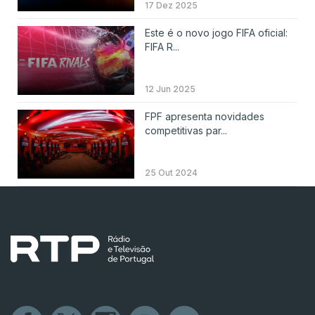
17 Dez 2025
Este é o novo jogo FIFA oficial:
FIFA R...
12 Jun 2025
FPF apresenta novidades
competitivas par...
25 Out 2024