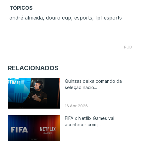
TÓPICOS
,
,
,
andré almeida
douro cup
esports
fpf esports
PUB
RELACIONADOS
Quinzas deixa comando da
seleção nacio...
16 Abr 2026
FIFA x Netflix Games vai
acontecer com j...