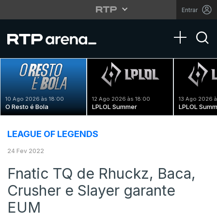
Entrar
Toggle na
10 Ago 2026 às 18:00
12 Ago 2026 às 18:00
13 Ago 2026 à
O Resto é Bola
LPLOL Summer
LPLOL Summ
LEAGUE OF LEGENDS
24 Fev 2022
Fnatic TQ de Rhuckz, Baca,
Crusher e Slayer garante
EUM