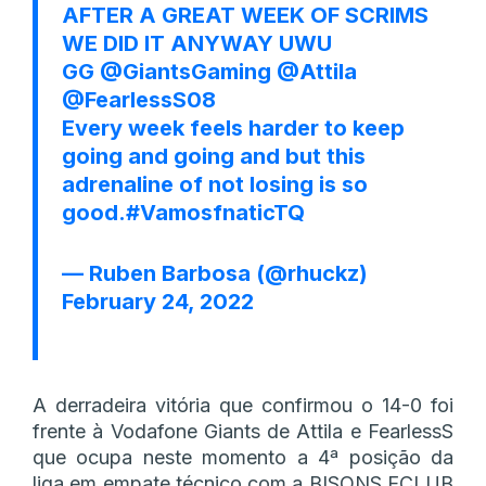
AFTER A GREAT WEEK OF SCRIMS
WE DID IT ANYWAY UWU
GG
@GiantsGaming
@Attila
@FearlessS08
Every week feels harder to keep
going and going and but this
adrenaline of not losing is so
good.
#VamosfnaticTQ
— Ruben Barbosa (@rhuckz)
February 24, 2022
A derradeira vitória que confirmou o 14-0 foi
frente à Vodafone Giants de Attila e FearlessS
que ocupa neste momento a 4ª posição da
liga em empate técnico com a BISONS ECLUB