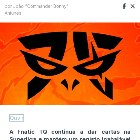
por João "Commander Bonny"
Antunes
Ouvir
A Fnatic TQ continua a dar cartas na
Superliga e mantém um registo inabalável