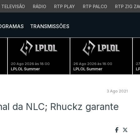
TELEVISÃO
RÁDIO
RTP PLAY
RTP PALCO
RTP ZIG ZA
OGRAMAS
TRANSMISSÕES
20 Ago 2026 às 18:00
26 Ago 2026 às 18:00
27
LPLOL Summer
LPLOL Summer
L
3 Ago 2021
inal da NLC; Rhuckz garante