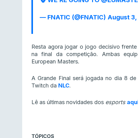
🦍 WE’RE GOING TO
@EUMASTE
— FNATIC (@FNATIC)
August 3,
Resta agora jogar o jogo decisivo frente
na final da competição. Ambas equi
European Masters.
A Grande Final será jogada no dia 8 de
Twitch da
NLC
.
Lê as últimas novidades dos
esports
aqu
TÓPICOS