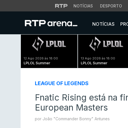
NOTÍCIAS
DESPORTO
NOTÍCIAS
PR
12 Ago 2026 às 18:00
13 Ago 2026 às 18:00
LPLOL Summer
LPLOL Summer
LEAGUE OF LEGENDS
Fnatic Rising está na f
European Masters
por João "Commander Bonny" Antunes