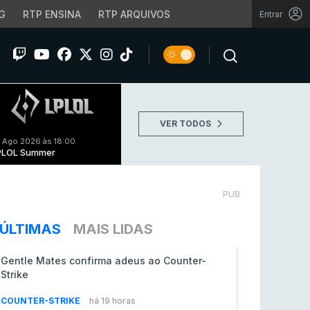
G
RTP ENSINA
RTP ARQUIVOS
Entrar
VER TODOS
 Ago 2026 às 18:00
PLOL Summer
PUB
ÚLTIMAS
MAIS LIDAS
Gentle Mates confirma adeus ao Counter-
Strike
COUNTER-STRIKE
há 19 horas