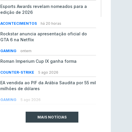
Esports Awards revelam nomeados para a
edição de 2026
ACONTECIMENTOS
há 20 horas
Rockstar anuncia apresentação oficial do
GTA 6 na Netflix
GAMING
ontem
Roman Imperium Cup IX ganha forma
COUNTER-STRIKE
5 ago 2026
EA vendida ao PIF da Arábia Saudita por 55 mil
milhões de dólares
GAMING
5 ago 2026
jL chamado para colmatar baixas na Team
Vitality
MAIS NOTÍCIAS
COUNTER-STRIKE
5 ago 2026