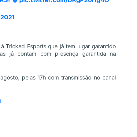
RS
! 🦍
pic.twitter.com/DRgP20Hg4O
 2021
 à Tricked Esports que já tem lugar garantido
pas já contam com presença garantida na
 agosto, pelas 17h com transmissão no canal
i
.