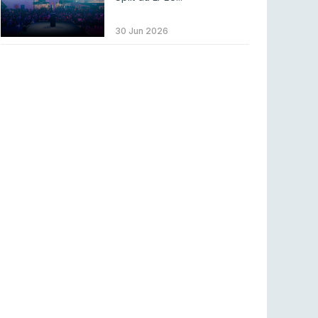
LEAGUE OF LEGENDS
3 ago 2026
MOUZ surpreende Spirit para vencer BLAST
30 Jun 2026
Bounty
COUNTER-STRIKE
2 ago 2026
Setembro recheado de LANs em Portugal
COUNTER-STRIKE
1 ago 2026
Betclic renova parceria com a RTP Arena para
a época 2026/27
RTP ARENA
23 jul 2026
BLAST Bounty S2 na RTP Arena: Regressa o
melhor Counter-Strike
COUNTER-STRIKE
18 jul 2026