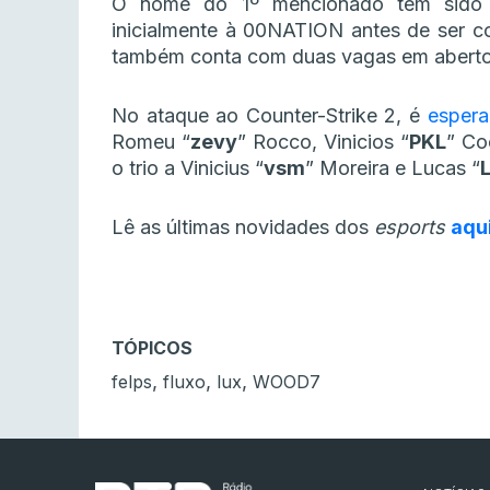
O nome do 1º mencionado tem sido 
inicialmente à 00NATION antes de ser co
também conta com duas vagas em aberto e
No ataque ao Counter-Strike 2, é
esper
Romeu “⁠
zevy⁠
” Rocco, Vinicios “⁠
PKL⁠
” Co
o trio a Vinicius “
vsm
” Moreira e Lucas “
Lê as últimas novidades dos
esports
aqu
TÓPICOS
,
,
,
felps
fluxo
lux
WOOD7