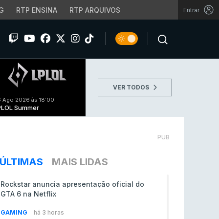
G
RTP ENSINA
RTP ARQUIVOS
Entrar
VER TODOS
 Ago 2026 às 18:00
PLOL Summer
PUB
ÚLTIMAS
MAIS LIDAS
Rockstar anuncia apresentação oficial do
GTA 6 na Netflix
GAMING
há 3 horas