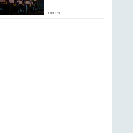
Betclic renova parceria com a RTP Arena para
a época 2026/27
Ontem
RTP ARENA
23 jul 2026
BLAST Bounty S2 na RTP Arena: Regressa o
melhor Counter-Strike
COUNTER-STRIKE
18 jul 2026
Wuant assina “The One”: O novo hino oficial
da LPLOL
LEAGUE OF LEGENDS
16 jul 2026
Roman Imperium Cup VIII abre inscrições com
SAW e Luminosity na lista
COUNTER-STRIKE
16 jul 2026