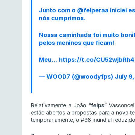
Junto com o
@felperaa
iniciei e
nós cumprimos.
Nossa caminhada foi muito bonita
pelos meninos que ficam!
Meu…
https://t.co/CU52wjbRh4
— WOOD7 (@woodyfps)
July 9
Relativamente a João “⁠
felps⁠
” Vasconcell
estão abertos a propostas para a nova t
temporariamente, o #38 mundial reduzido