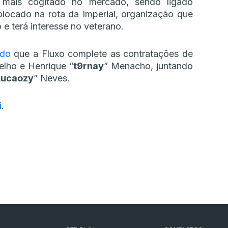
mais cogitado no mercado, sendo ligado
locado na rota da Imperial, organização que
 terá interesse no veterano.
ado
que a Fluxo complete as contratações de
elho e Henrique “⁠
t9rnay⁠
” Menacho, juntando
Lucaozy
” Neves.
i
.