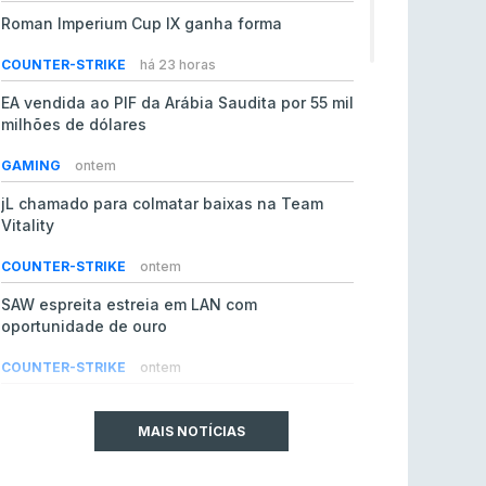
Roman Imperium Cup IX ganha forma
COUNTER-STRIKE
há 23 horas
EA vendida ao PIF da Arábia Saudita por 55 mil
milhões de dólares
GAMING
ontem
jL chamado para colmatar baixas na Team
Vitality
COUNTER-STRIKE
ontem
SAW espreita estreia em LAN com
oportunidade de ouro
COUNTER-STRIKE
ontem
Era em risco? Vitality continua a cair no VRS
do Counter-Strike 2
MAIS NOTÍCIAS
COUNTER-STRIKE
ontem