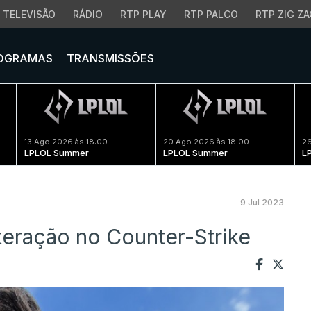
TELEVISÃO
RÁDIO
RTP PLAY
RTP PALCO
RTP ZIG ZA
OGRAMAS
TRANSMISSÕES
13 Ago 2026 às 18:00
20 Ago 2026 às 18:00
26
LPLOL Summer
LPLOL Summer
L
9 Jul 2023
lteração no Counter-Strike