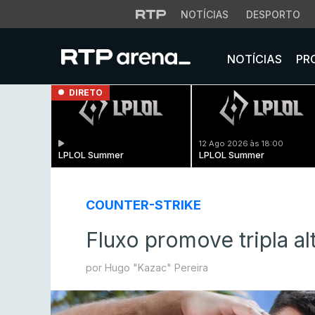
NOTÍCIAS
DESPORTO
NOTÍCIAS
PR
DIRETO
12 Ago 2026 às 18:00
LPLOL Summer
LPLOL Summer
COUNTER-STRIKE
Fluxo promove tripla a
por Hugo "Kazac" Pereira