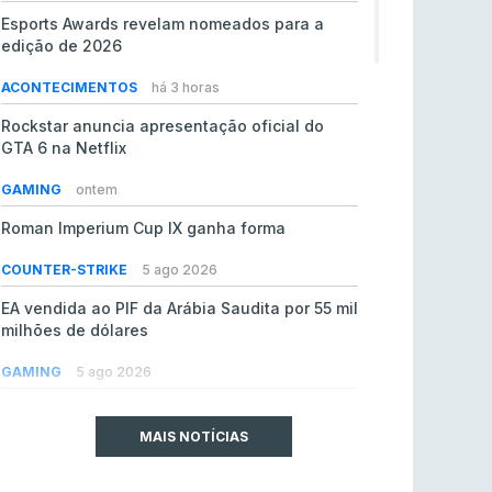
Esports Awards revelam nomeados para a
edição de 2026
ACONTECIMENTOS
há 3 horas
Rockstar anuncia apresentação oficial do
GTA 6 na Netflix
GAMING
ontem
Roman Imperium Cup IX ganha forma
COUNTER-STRIKE
5 ago 2026
EA vendida ao PIF da Arábia Saudita por 55 mil
milhões de dólares
GAMING
5 ago 2026
jL chamado para colmatar baixas na Team
Vitality
MAIS NOTÍCIAS
COUNTER-STRIKE
5 ago 2026