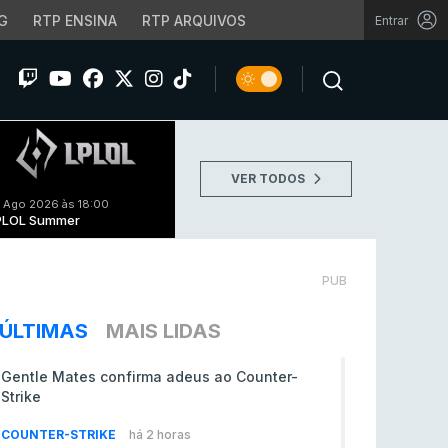
G
RTP ENSINA
RTP ARQUIVOS
Entrar
VER TODOS
 Ago 2026 às 18:00
PLOL Summer
PUB
ÚLTIMAS
MAIS LIDAS
Gentle Mates confirma adeus ao Counter-
Strike
COUNTER-STRIKE
há 2 horas