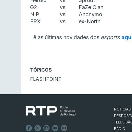
Heroic
vs
Sprout
G2
vs
FaZe Clan
NIP
vs
Anonymo
FPX
vs
ex-North
Lê as últimas novidades dos
esports
aqu
TÓPICOS
FLASHPOINT
NOTÍCIAS
DESPORT
TELEVISÃ
RÁDIO