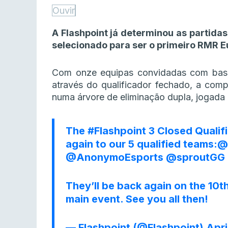
Ouvir
A Flashpoint já determinou as partidas
selecionado para ser o primeiro RMR E
Com onze equipas convidadas com base
através do qualificador fechado, a compe
numa árvore de eliminação dupla, jogada 
The
#Flashpoint
3 Closed Qualifi
again to our 5 qualified teams:
@
@AnonymoEsports
@sproutGG
They’ll be back again on the 10t
main event. See you all then!
— Flashpoint (@Flashpoint)
Apri