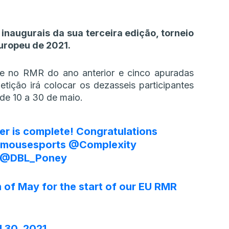
 inaugurais da sua terceira edição, torneio
uropeu de 2021.
 no RMR do ano anterior e cinco apuradas
tição irá colocar os dezasseis participantes
de 10 a 30 de maio.
er is complete! Congratulations
mousesports
@Complexity
@DBL_Poney
h of May for the start of our EU RMR
l 30, 2021