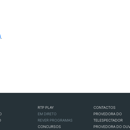
i
.
RTP PLAY
CONTACTOS
O
EM DIRETO
PROVEDORA DO
O
REVER PROGRAMAS
TELESPECTADOR
CONCURSOS
PROVEDORA DO OUV