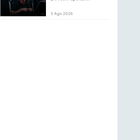
LEAGUE OF LEGENDS
3 ago 2026
MOUZ surpreende Spirit para vencer BLAST
5 Ago 2026
Bounty
COUNTER-STRIKE
2 ago 2026
Setembro recheado de LANs em Portugal
COUNTER-STRIKE
1 ago 2026
Betclic renova parceria com a RTP Arena para
a época 2026/27
RTP ARENA
23 jul 2026
BLAST Bounty S2 na RTP Arena: Regressa o
melhor Counter-Strike
COUNTER-STRIKE
18 jul 2026