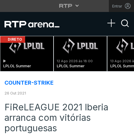
Entrar
Toggle na
DIRETO
12 Ago 2026 às 18:00
13 Ago 2026 à
LPLOL Summer
LPLOL Summer
LPLOL Summ
COUNTER-STRIKE
26 Out 2021
FiReLEAGUE 2021 Iberia
arranca com vitórias
portuguesas