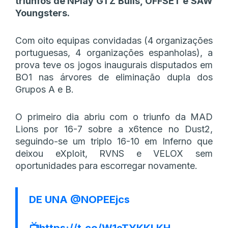
triunfos de NPlay GTZ Bulls, OFFSET e SAW
Youngsters.
Com oito equipas convidadas (4 organizações
portuguesas, 4 organizações espanholas), a
prova teve os jogos inaugurais disputados em
BO1 nas árvores de eliminação dupla dos
Grupos A e B.
O primeiro dia abriu com o triunfo da MAD
Lions por 16-7 sobre a x6tence no Dust2,
seguindo-se um triplo 16-10 em Inferno que
deixou eXploit, RVNS e VELOX sem
oportunidades para escorregar novamente.
DE UNA
@NOPEEjcs
📺
https://t.co/W1eTYKKLKH