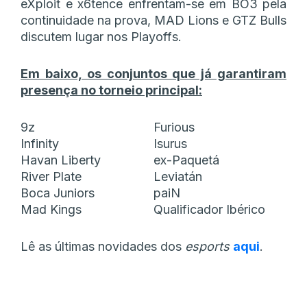
eXploit e x6tence enfrentam-se em BO3 pela
continuidade na prova, MAD Lions e GTZ Bulls
discutem lugar nos Playoffs.
Em baixo, os conjuntos que já garantiram
presença no torneio principal:
9z
Furious
Infinity
Isurus
Havan Liberty
ex-Paquetá
River Plate
Leviatán
Boca Juniors
paiN
Mad Kings
Qualificador Ibérico
Lê as últimas novidades dos
esports
aqui
.