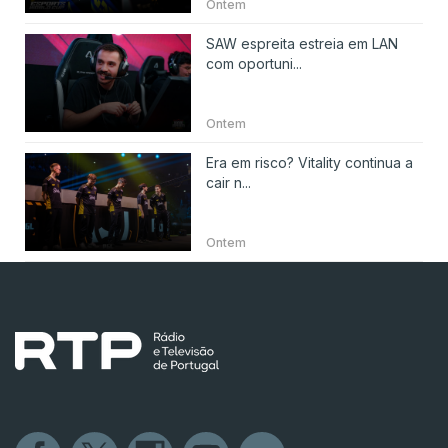
Ontem
SAW espreita estreia em LAN
com oportuni...
Ontem
Era em risco? Vitality continua a
cair n...
Ontem