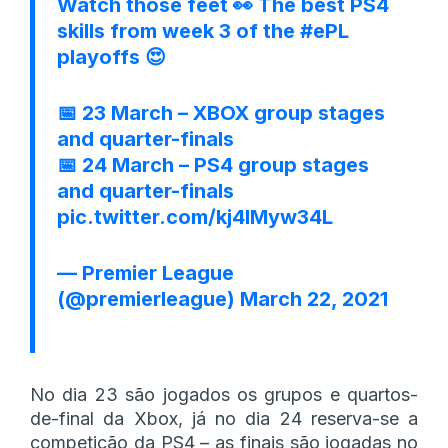
Watch those feet 👀 The best PS4
skills from week 3 of the
#ePL
playoffs 😍
📅 23 March – XBOX group stages
and quarter-finals
📅 24 March – PS4 group stages
and quarter-finals
pic.twitter.com/kj4lMyw34L
— Premier League
(@premierleague)
March 22, 2021
No dia 23 são jogados os grupos e quartos-
de-final da Xbox, já no dia 24 reserva-se a
competição da PS4 – as finais são jogadas no