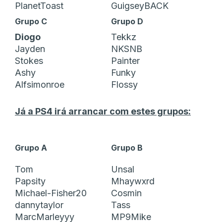
PlanetToast
GuigseyBACK
Grupo C
Grupo D
Diogo
Tekkz
Jayden
NKSNB
Stokes
Painter
Ashy
Funky
Alfsimonroe
Flossy
Já a PS4 irá arrancar com estes grupos:
Grupo A
Grupo B
Tom
Unsal
Papsity
Mhaywxrd
Michael-Fisher20
Cosmin
dannytaylor
Tass
MarcMarleyyy
MP9Mike