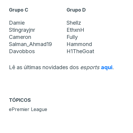
Grupo C
Grupo D
Damie
Shellz
Stingrayjnr
EthxnH
Cameron
Fully
Salman_Ahmad19
Hammond
Davobbos
H1TheGoat
Lê as últimas novidades dos
esports
aqui
.
TÓPICOS
ePremier League